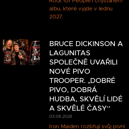
Rock for People i chystaném
albu, které vyjde v lednu
2027.
BRUCE DICKINSON A
LAGUNITAS
SPOLEČNĚ UVAŘILI
NOVÉ PIVO
TROOPER. „DOBRÉ
PIVO, DOBRÁ
HUDBA, SKVĚLÍ LIDÉ
A SKVĚLÉ ČASY“
03.08.2026
Iron Maiden rozšiřují svůj pivní