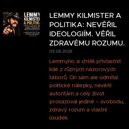
LEMMY KILMISTER A
POLITIKA: NEVĚŘIL
IDEOLOGIÍM. VĚŘIL
ZDRAVÉMU ROZUMU.
05.08.2026
Lemmyho si chtěli přivlastnit
lidé z různých názorových
táborů. On sám ale odmítal
politické nálepky, nevěřil
autoritám a celý život
prosazoval jediné – svobodu,
zdravý rozum a vlastní
úsudek.