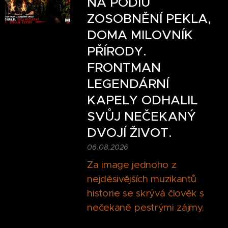
NA PÓDIU
ZOSOBNĚNÍ PEKLA,
DOMA MILOVNÍK
PŘÍRODY.
FRONTMAN
LEGENDÁRNÍ
KAPELY ODHALIL
SVŮJ NEČEKANÝ
DVOJÍ ŽIVOT.
06.08.2026
Za image jednoho z
nejděsivějších muzikantů
historie se skrývá člověk s
nečekaně pestrými zájmy.