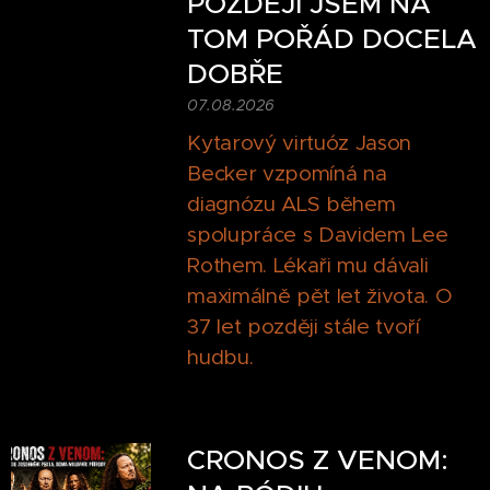
POZDĚJI JSEM NA
TOM POŘÁD DOCELA
DOBŘE
07.08.2026
Kytarový virtuóz Jason
Becker vzpomíná na
diagnózu ALS během
spolupráce s Davidem Lee
Rothem. Lékaři mu dávali
maximálně pět let života. O
37 let později stále tvoří
hudbu.
CRONOS Z VENOM: