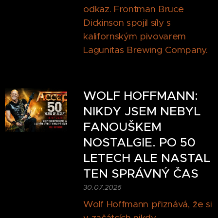
odkaz. Frontman Bruce
Dickinson spojil síly s
kalifornským pivovarem
Lagunitas Brewing Company.
WOLF HOFFMANN:
NIKDY JSEM NEBYL
FANOUŠKEM
NOSTALGIE. PO 50
LETECH ALE NASTAL
TEN SPRÁVNÝ ČAS
30.07.2026
Wolf Hoffmann přiznává, že si
v začátcích nikdy