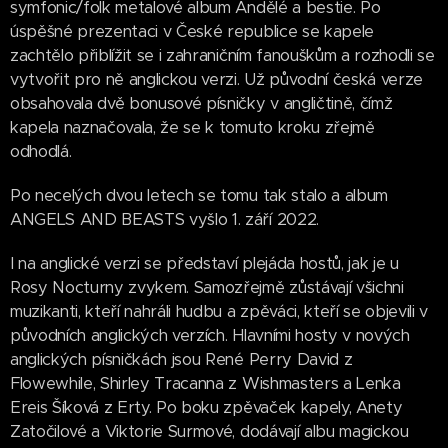
symfonic/folk metalové album Andělé a bestie. Po
úspěšné prezentaci v České republice se kapele
zachtělo přiblížit se i zahraničním fanouškům a rozhodli se
vytvořit pro ně anglickou verzi. Už původní česká verze
obsahovala dvě bonusové písničky v angličtině, čímž
kapela naznačovala, že se k tomuto kroku zřejmě
odhodlá.
Po necelých dvou letech se tomu tak stalo a album
ANGELS AND BEASTS vyšlo 1. září 2022.
I na anglické verzi se představí plejáda hostů, jak je u
Rosy Nocturny zvykem. Samozřejmě zůstávají všichni
muzikanti, kteří nahráli hudbu a zpěváci, kteří se objevili v
původních anglických verzích. Hlavními hosty v nových
anglických písničkách jsou René Perry David z
Flowewhile, Shirley Tracanna z Wishmasters a Lenka
Ereis Šíková z Erty. Po boku zpěvaček kapely, Anety
Zatočilové a Viktorie Surmové, dodávají albu magickou