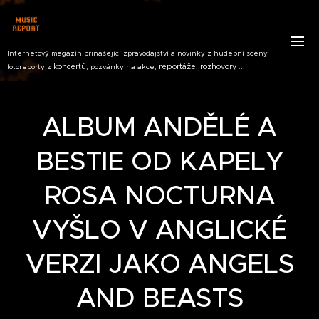
Internetový magazín přinášející zpravodajství a novinky z hudební scény,
koncertů,
reportáže, rozhovory ...
fotoreporty z
pozvánky na akce,
ALBUM ANDĚLÉ A
BESTIE OD KAPELY
ROSA NOCTURNA
VYŠLO V ANGLICKÉ
VERZI JAKO ANGELS
AND BEASTS