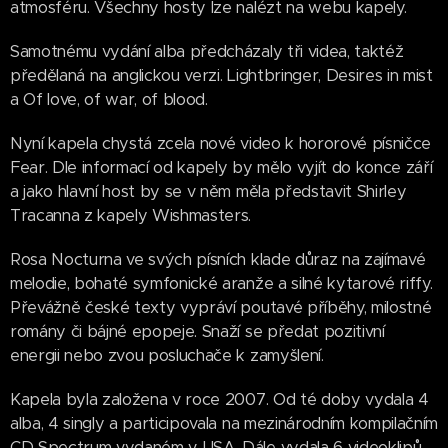
atmosféru. Všechny hosty lze nalézt na webu kapely.
Samotnému vydání alba předcházaly tři videa, taktéž
předělaná na anglickou verzi. Lightbringer, Desires in mist
a Of love, of war, of blood.
Nyní kapela chystá zcela nové video k hororové písničce
Fear. Dle informací od kapely by mělo vyjít do konce září
a jako hlavní host by se v něm měla představit Shirley
Tracanna z kapely Wishmasters.
Rosa Nocturna ve svých písních klade důraz na zajímavé
melodie, bohaté symfonické aranže a silné kytarové riffy.
Převážně české texty vypráví poutavé příběhy, milostné
romány či bájné epopeje. Snaží se předat pozitivní
energii nebo zvou posluchače k zamyšlení.
Kapela byla založena v roce 2007. Od té doby vydala 4
alba, 4 singly a participovala na mezinárodním kompilačním
CD Spectrum vydaném v USA. Dále vydala 6 videoklipů,