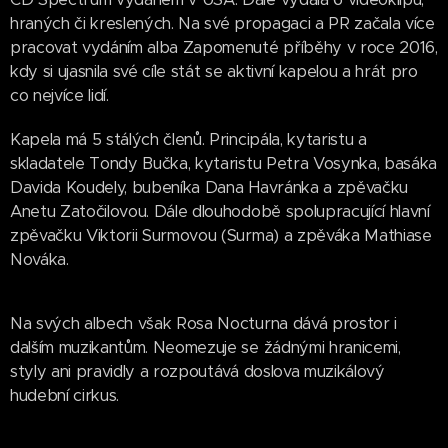
hraných či kreslených. Na své propagaci a PR začala více
pracovat vydáním alba Zapomenuté příběhy v roce 2016,
kdy si ujasnila své cíle stát se aktivní kapelou a hrát pro
co nejvíce lidí.
Kapela má 5 stálých členů. Principála, kytaristu a
skladatele Tondy Bučka, kytaristu Petra Vosynka, basáka
Davida Koudely, bubeníka Dana Havránka a zpěvačku
Anetu Zatočilovou. Dále dlouhodobě spolupracující hlavní
zpěvačku Viktorii Surmovou (Surma) a zpěváka Mathiase
Nováka.
Na svých albech však Rosa Nocturna dává prostor i
dalším muzikantům. Neomezuje se žádnými hranicemi,
styly ani pravidly a rozpoutává doslova muzikálový
hudební cirkus.