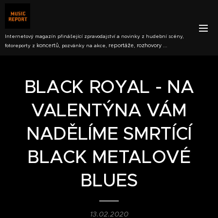
Internetový magazín přinášející zpravodajství a novinky z hudební scény,
koncertů,
reportáže, rozhovory ...
fotoreporty z
pozvánky na akce,
BLACK ROYAL - NA
VALENTÝNA VÁM
NADĚLÍME SMRTÍCÍ
BLACK METALOVÉ
BLUES
13.02.2020