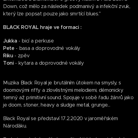
Down, což mělo za následek podmanivý a infekční zvuk,
který lze popsat pouze jako smrtící blues."
BLACK ROYAL hraje ve formaci :
Jukka
- bicí a perkuse
Pete
- basa a doprovodné vokály
Riku
- zpěv
Toni
- kytara a doprovodné vokály
Muzika Black Royal je brutálním útokem na smysly, s
doomovými riffy a zlověstnými melodiemi, démonicky
temný až primitivní sound. Spojuje v sobě řadu žánrů jako
je doom, stoner, heavy a sludge metal, grunge...
Black Royal se představí 17.2.2020 v jaroměřském
Nároďáku.