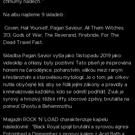
chmurný nádech. "
Na albu najdeme 9 skladeb :
Coven, Hail Yourself, Pagan Saviour, All Them Witches,
313, Gods of War, The Reverand, Firebride, For The
Dead Travel Fast.
Skladba Pagan Savior vyšla jako 1.listopadu 2019 jako
videoklip a ohlasy byly pozitivní. Tato píseň je inspirována
honem na čarodějnice, pohanstvím, válkou mezi raným
křesťanstvím a starověkou mytologií. Je o tom, jak církev
nutila obyčejné lidi, aby se řídili jejími zákony a pravidly a
kriminalizovala každého, kdo se odmítl podřídit. Zvuk je
syrový a hrozivý, těžké riffy, sborové zpěvy, brutalita na
pomezí Ghostu a Behemmothu.
Magazín ROCK 'N' LOAD charakterizuje kapelu
následovně : "Black Royal spojil brutální a syrovou agresi
Entombed a Dismember s groovy kalem z Acid Bath a