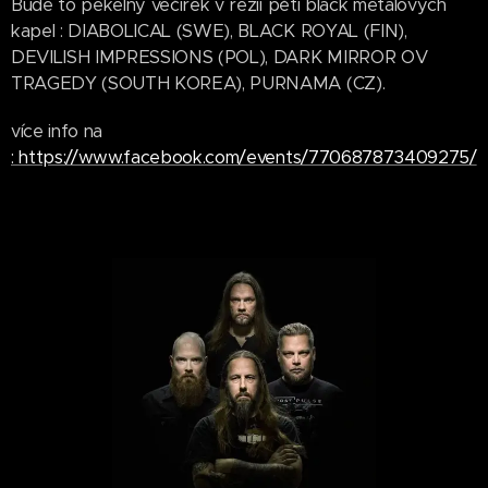
Bude to pekelný večírek v režii pěti black metalových
kapel : DIABOLICAL (SWE), BLACK ROYAL (FIN),
DEVILISH IMPRESSIONS (POL), DARK MIRROR OV
TRAGEDY (SOUTH KOREA), PURNAMA (CZ).
více info na
: https://www.facebook.com/events/770687873409275/