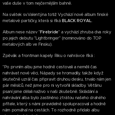
vaše duše v tom nejčernějším bahně.
Na svátek sv.Valentýna totiž Vychází nové album finské
metalové partičky, která si říká
BLACK ROYAL
.
Album nese název "
Firebride
" a vychází zhruba dva roky
po jejich debutu "Lightbringer" (nominováno do TOP
metalových alb ve Finsku).
Zpěvák a frontman kapely Riku o nahrávce říká :
"Po prvním albu jsme hodně cestovali a neměli čas
nahrávat nové věci, Nápady se hromadily, takže když
skutečně uzrál čas připravit druhou desku, trvalo nám jen
pár měsíců, než jsme pro ni vytvořili skladby. Většinu
psaní jsme dělali naživo v naši zkušebně. Skládání a
nahrávání alba bylo zastíněno ztrátou našeho drahého
přítele, který s námi pravidelně spolupracoval a hodně
nám pomáhal na cestách. To rozhodně přidalo albu