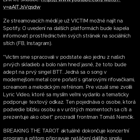
v=aAlTJsVqsdw
Ze streamovacích médií je už VICTIM možné najít na
Spotify. O uvedení na dalších platformách bude kapela
informovat prostřednictvím svých stránek na sociálních
sítích (FB, Instagram).
"Victim sme spracovali v podstate ako jednu z našich
prvých skladieb a bolo nám hneď jasné, že toto bude
adept na prvý singel BTT. Jedná sa o song v
modernejšom metal core poňatí s gitarovými rifovačkami,
screamom a melodickým refrénom. Pre vizuál sme zvolili
Lyric Video, ktoré sa myslím veľmi vydarilo a tematicky
podporuje textový odkaz. Ten pojednáva o osobe, ktorá
podvedie blízku osobu a v určitých momentoch sa cíti a
prezentuje ako obeť" prozradil frontman Tomáš Nemčík.
BREAKING THE TAROT aktuálně dokončuje koncertní
program a přitom připravuje natáčení dalšího singlu.