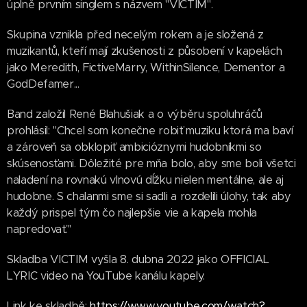
úplně prvním singlem s názvem "VICTIM".
Skupina vznikla před necelým rokem a je složená z
muzikantů, kteří mají zkušenosti z působení v kapelách
jako Meredith, FictiveMarry, WithinSilence, Dementor a
GodDefamer...
Band založil René Blahušiak a o výběru spoluhráčů
prohlásil: "Chcel som konečne robiť muziku ktorá ma baví
a zároveň sa obklopiť ambicióznymi hudobníkmi so
skúsenosťami. Dôležité pre mňa bolo, aby sme boli všetci
naladení na rovnakú vlnovú dĺžku nielen mentálne, ale aj
hudobne. S chalanmi sme si sadli a rozdelili úlohy, tak aby
každý prispel tým čo najlepšie vie a kapela mohla
napredovať."
Skladba VICTIM vyšla 8. dubna 2022 jako OFFICIAL
LYRIC video na YouTube kanálu kapely.
Link ke skladbě:
https://www.youtube.com/watch?