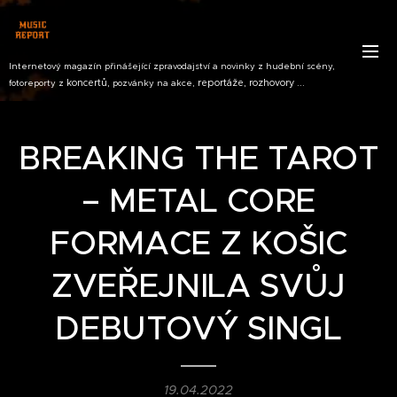
Internetový magazín přinášející zpravodajství a novinky z hudební scény,
koncertů,
reportáže, rozhovory ...
fotoreporty z
pozvánky na akce,
BREAKING THE TAROT
– METAL CORE
FORMACE Z KOŠIC
ZVEŘEJNILA SVŮJ
DEBUTOVÝ SINGL
19.04.2022