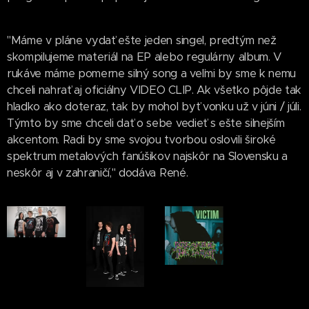
"Máme v pláne vydať ešte jeden singel, predtým než
skompilujeme materiál na EP alebo regulárny album. V
rukáve máme pomerne silný song a veľmi by sme k nemu
chceli nahrať aj oficiálny VIDEO CLIP. Ak všetko pôjde tak
hladko ako doteraz, tak by mohol byť vonku už v júni / júli.
Týmto by sme chceli dať o sebe vedieť s ešte silnejším
akcentom. Radi by sme svojou tvorbou oslovili široké
spektrum metalových fanúšikov najskôr na Slovensku a
neskôr aj v zahraničí," dodáva René.