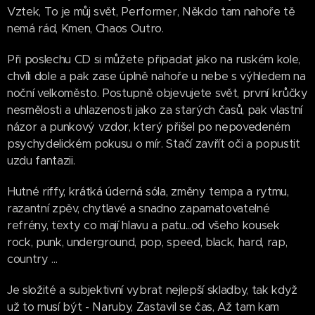
Vztek, To je můj svět, Performer, Někdo tam nahoře tě
nemá rád, Kmen, Chaos Outro.
Při poslechu CD si můžete připadat jako na ruském kole,
chvíli dole a pak zase úplně nahoře u nebe s výhledem na
noční velkoměsto. Postupně objevujete svět, první krůčky
nesmělosti a uhlazenosti jako za starých časů, pak vlastní
názor a punkový vzdor, který přišel po nepovedeném
psychydelickém pokusu o mír. Stačí zavřít oči a popustit
uzdu fantazii.
Hutné riffy, krátká úderná sóla, změny tempa a rytmu,
razantní zpěv, chytlavé a snadno zapamatovatelné
refrény, texty co mají hlavu a patu...od všeho kousek
rock, punk, underground, pop, speed, black, hard, rap,
country ...
Je složité a subjektivní vybrat nejlepší skladby, tak když
už to musí být - Naruby, Zastavil se čas, Až tam kam