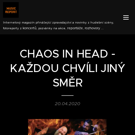
Internetový magazín přinášející zpravodajství a novinky z hudební scény,
koncertů,
reportáže, rozhovory ...
fotoreporty z
pozvánky na akce,
CHAOS IN HEAD -
KAŽDOU CHVÍLI JINÝ
SMĚR
20.04.2020