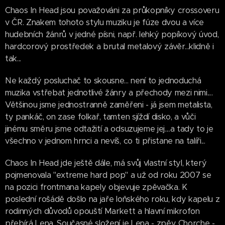
Chaos In Head jsou považováni za průkopníky crossoveru
v ČR. Znakem tohoto stylu muziku je fúze dvou a více
hudebních žánrů v jedné písni, např. lehký popíkový úvod,
hardcorový prostředek a brutal metalový závěr...klidně i
tak...
Ne každý posluchač to skousne... není to jednoduchá
muzika vstřebat jednotlivé žánry a přechody mezi nimi....
Většinou jsme jednostranně zaměřeni - já jsem metalista,
ty pankáč, on zase folkař, tamten sjíždí disko, a vůči
jinému směru jsme odtažití a odsuzujeme jej....a tady to je
všechno v jednom hrnci a nevíš, co ti přistane na talíři...
Chaos In Head jde ještě dále, má svůj vlastní styl, který
pojmenovala "extreme hard pop" a už od roku 2007 se
na pozici frontmana kapely objevuje zpěvačka. K
poslední rošádě došlo na jaře loňského roku, kdy kapelu z
rodinných důvodů opouští Markett a hlavní mikrofon
přebírá Lena. Současné složení je Lena - zpěv, Chorche -