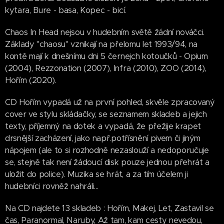
kytara, Bure - basa, Kopec - bicí.
Chaos In Head nejsou v hudebním světě žádní nováčci.
Základy "chaosu" vznikají na přelomu let 1993/94, na
kontě mají k dnešnímu dni 5 černejch kotoučků - Opium
(2004), Rezzonation (2007), Infra (2010), ZOO (2014),
Hořím (2020).
CD Hořím vypadá už na první pohled, skvěle zpracovaný
cover ve stylu skládačky, se seznamem skladeb a jejich
texty, příjemný na dotek a vypadá, že přežije krapet
drsnější zacházení, jako např.potřísnění pivem či jiným
nápojem (ale to si rozhodně nezaslouží a nedoporučuje
se, stejně tak není žádoucí disk pouze jednou přehrát a
uložit do police). Muzika se hrát, a za tím účelem ji
hudebníci rovněž nahráli...
Na CD najdete 13 skladeb : Hořím, Makej, Let, Zastavil se
čas, Paranormal, Naruby, Až tam, kam cesty nevedou,