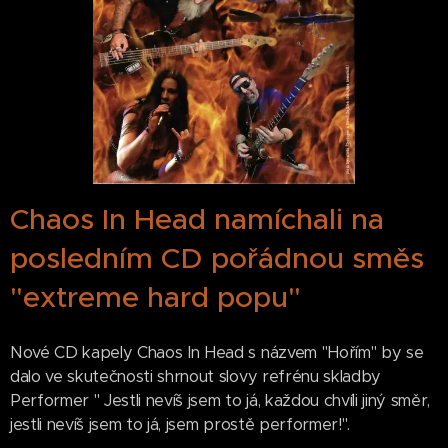
Chaos In Head namíchali na
posledním CD pořádnou směs
"extreme hard popu"
Nové CD kapely Chaos In Head s názvem "Hořím" by se
dalo ve skutečnosti shrnout slovy refrénu skladby
Performer " Jestli nevíš jsem to já, každou chvíli jiný směr,
jestli nevíš jsem to já, jsem prostě performer!".