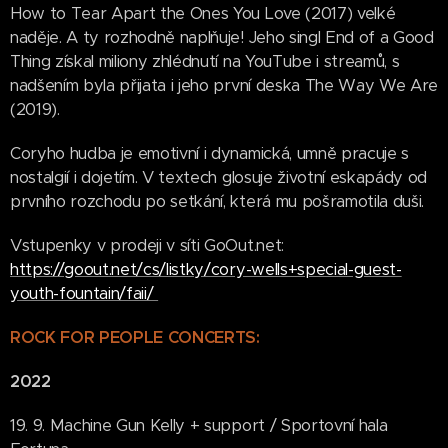
How to Tear Apart the Ones You Love (2017) velké
naděje. A ty rozhodně naplňuje! Jeho singl End of a Good
Thing získal miliony zhlédnutí na YouTube i streamů, s
nadšením byla přijata i jeho první deska The Way We Are
(2019).
Coryho hudba je emotivní i dynamická, umně pracuje s
nostalgií i dojetím. V textech glosuje životní eskapády od
prvního rozchodu po setkání, která mu pošramotila duši.
Vstupenky v prodeji v síti GoOut.net:
https://goout.net/cs/listky/cory-wells+special-guest-
youth-fountain/faii/
ROCK FOR PEOPLE CONCERTS:
2022
19. 9. Machine Gun Kelly + support / Sportovní hala