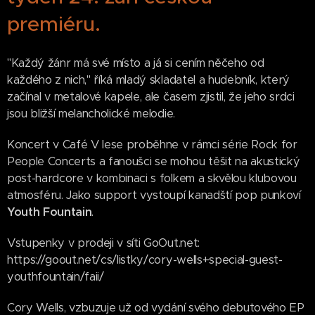
premiéru.
"Každý žánr má své místo a já si cením něčeho od
každého z nich," říká mladý skladatel a hudebník, který
začínal v metalové kapele, ale časem zjistil, že jeho srdci
jsou bližší melancholické melodie.
Koncert v Café V lese proběhne v rámci série Rock for
People Concerts a fanoušci se mohou těšit na akustický
post-hardcore v kombinaci s folkem a skvělou klubovou
atmosféru. Jako support vystoupí kanadští pop punkoví
Youth Fountain
.
Vstupenky v prodeji v síti GoOut.net:
https://goout.net/cs/listky/cory-wells+special-guest-
youthfountain/faii/
Cory Wells, vzbuzuje už od vydání svého debutového EP