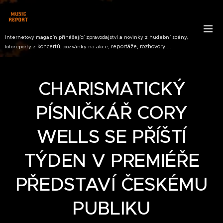
Internetový magazín přinášející zpravodajství a novinky z hudební scény,
koncertů,
reportáže, rozhovory ...
fotoreporty z
pozvánky na akce,
CHARISMATICKÝ
PÍSNIČKÁŘ CORY
WELLS SE PŘÍŠTÍ
TÝDEN V PREMIÉŘE
PŘEDSTAVÍ ČESKÉMU
PUBLIKU