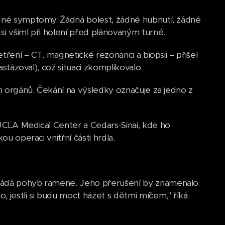
ádné symptomy. Žádná bolest, žádné hubnutí, žádné
si všiml při holení před plánovaným turné.
etření – CT, magnetické rezonanci a biopsii – přišel
astázoval), což situaci zkomplikovalo.
ch orgánů. Čekání na výsledky označuje za jedno z
 UCLA Medical Center a Cedars-Sinai, kde ho
ou operaci vnitřní části hrdla.
vládá pohyb ramene. Jeho přerušení by znamenalo
 jestli si budu moct házet s dětmi míčem," říká.