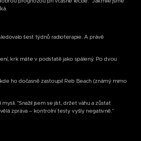
 dobrou prognózou při včasné léčbě. "Jakmile jsme
ká.
sledovalo šest týdnů radioterapie. A právě
vení, krk máte v podstatě jako spálený. Po dvou
, kde ho dočasně zastoupil Reb Beach (známý mimo
ysli. "Snažil jsem se jíst, držet váhu a zůstat
ělá zpráva – kontrolní testy vyšly negativně."