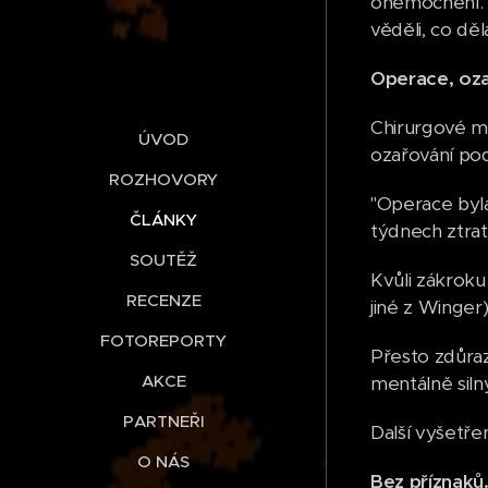
onemocnění. U
věděli, co děl
Operace, oza
Chirurgové mu
ÚVOD
ozařování pod
ROZHOVORY
"Operace byla
ČLÁNKY
týdnech ztrat
SOUTĚŽ
Kvůli zákrok
RECENZE
jiné z Winger
FOTOREPORTY
Přesto zdůrazň
AKCE
mentálně siln
PARTNEŘI
Další vyšetřen
O NÁS
Bez příznaků