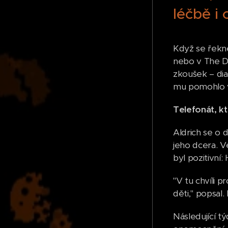
léčbě i
Když se řekne
nebo v The De
zkoušek – dia
mu pomohlo v
Telefonát, k
Aldrich se o 
jeho dcera. V
byl pozitivní:
"V tu chvíli p
děti," popsal
Následující tý