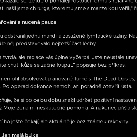
kázalo se, že jde o pomaleji rostoucí formu s relativně
at, našli jsme chirurga, kterému jsme s manželkou věřili," ří
řování a nucená pauza
 odstranili jednu mandli a zasažené lymfatické uzliny. Ná
le něj představovalo nejtěžší část léčby.
 tvrdá, ale radiace vás úplně vyčerpá. Jste neustále una
íte chuť, kůže se začne loupat," popisuje bez příkras.
u nemohl absolvovat plánované turné s The Dead Daisies
). Po operaci dokonce nemohl ani pořádně otevřít ústa.
uje, že si po celou dobu snažil udržet pozitivní nastavení m
ý. Moje žena mi neskutečně pomohla. A nakonec přišla skv
í ho ještě čekají, ale aktuálně je bez známek rakoviny.
. Jen malá bulka