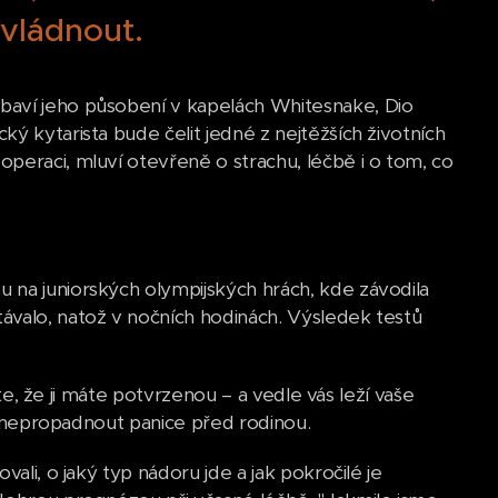
vládnout.
baví jeho působení v kapelách Whitesnake, Dio
ý kytarista bude čelit jedné z nejtěžších životních
peraci, mluví otevřeně o strachu, léčbě i o tom, co
 na juniorských olympijských hrách, kde závodila
ávalo, natož v nočních hodinách. Výsledek testů
íte, že ji máte potvrzenou – a vedle vás leží vaše
 a nepropadnout panice před rodinou.
ali, o jaký typ nádoru jde a jak pokročilé je