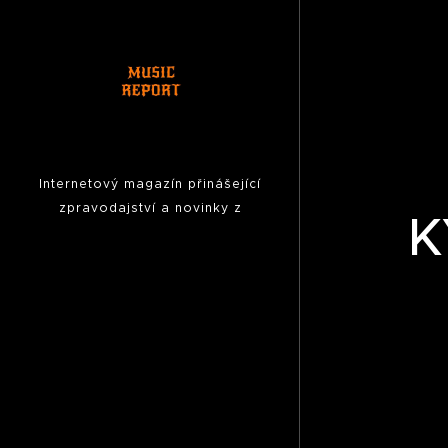
Internetový magazín přinášející
zpravodajství a novinky z
K
hudební scény, fotoreporty z
koncertů,
pozvánky na akce,
reportáže, rozhovory ...