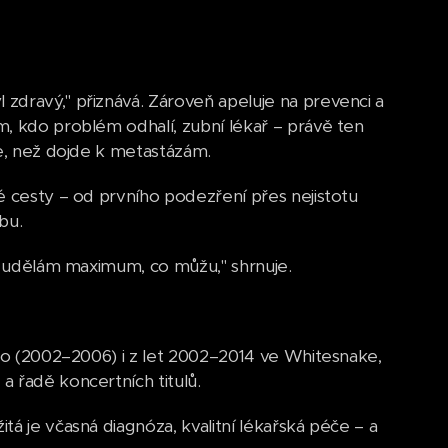
zdravý," přiznává. Zároveň apeluje na prevenci a
m, kdo problém odhalí, zubní lékař – právě ten
ve, než dojde k metastázám.
é cesty – od prvního podezření přes nejistotu
bu.
 a udělám maximum, co můžu," shrnuje.
Dio (2002–2006) i z let 2002–2014 ve Whitesnake,
 a řadě koncertních titulů.
á je včasná diagnóza, kvalitní lékařská péče – a