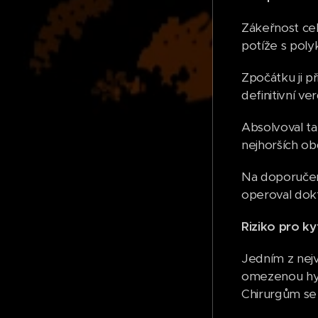
Zákeřnost cel
potíže s poly
Zpočátku ji př
definitivní ve
Absolvoval ta
nejhorších obd
Na doporučení
operoval dokto
Riziko pro ky
Jedním z nej
omezenou hybn
Chirurgům se 