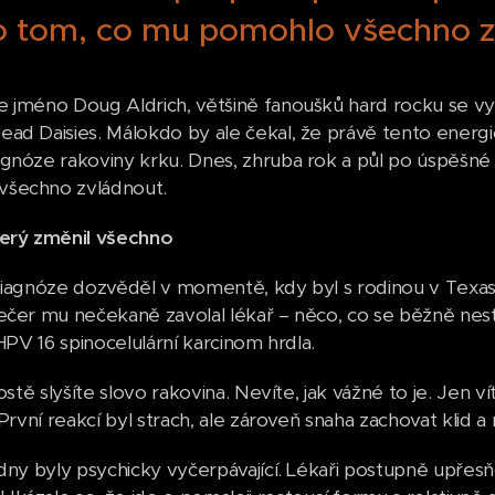
 o tom, co mu pomohlo všechno z
 jméno Doug Aldrich, většině fanoušků hard rocku se vy
ad Daisies. Málokdo by ale čekal, že právě tento energick
gnóze rakoviny krku. Dnes, zhruba rok a půl po úspěšné o
šechno zvládnout.
terý změnil všechno
diagnóze dozvěděl v momentě, kdy byl s rodinou v Texasu
ečer mu nečekaně zavolal lékař – něco, co se běžně nest
 HPV 16 spinocelulární karcinom hrdla.
rostě slyšíte slovo rakovina. Nevíte, jak vážné to je. Jen v
. První reakcí byl strach, ale zároveň snaha zachovat klid
dny byly psychicky vyčerpávající. Lékaři postupně upřesňov