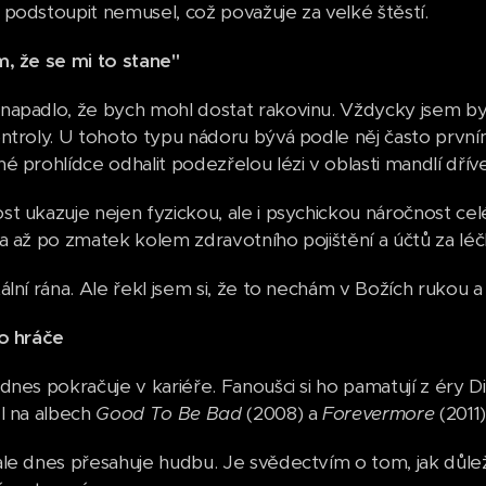
podstoupit nemusel, což považuje za velké štěstí.
, že se mi to stane"
apadlo, že bych mohl dostat rakovinu. Vždycky jsem byl 
ntroly. U tohoto typu nádoru bývá podle něj často první
é prohlídce odhalit podezřelou lézi v oblasti mandlí dří
t ukazuje nejen fyzickou, ale i psychickou náročnost cel
a až po zmatek kolem zdravotního pojištění a účtů za léč
ální rána. Ale řekl jsem si, že to nechám v Božích rukou
ho hráče
dnes pokračuje v kariéře. Fanoušci si ho pamatují z éry 
l na albech
Good To Be Bad
(2008) a
Forevermore
(2011)
le dnes přesahuje hudbu. Je svědectvím o tom, jak důležit