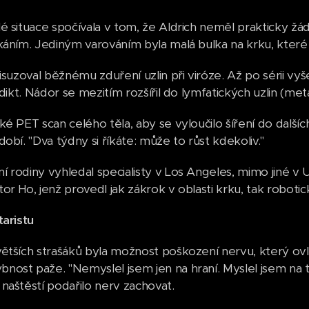
é situace spočívala v tom, že Aldrich neměl prakticky ž
káním. Jediným varováním byla malá bulka na krku, které 
isuzoval běžnému zduření uzlin při viróze. Až po sérii vyš
rdikt. Nádor se mezitím rozšířil do lymfatických uzlin (met
ké PET scan celého těla, aby se vyloučilo šíření do další
obí. "Dva týdny si říkáte: může to růst kdekoliv."
 rodiny vyhledal specialisty v Los Angeles, mimo jiné v
r Ho, jenž provedl jak zákrok v oblasti krku, tak robotick
taristu
větších strašáků byla možnost poškození nervu, který o
ost paže. "Nemyslel jsem jen na hraní. Myslel jsem na to,
naštěstí podařilo nerv zachovat.