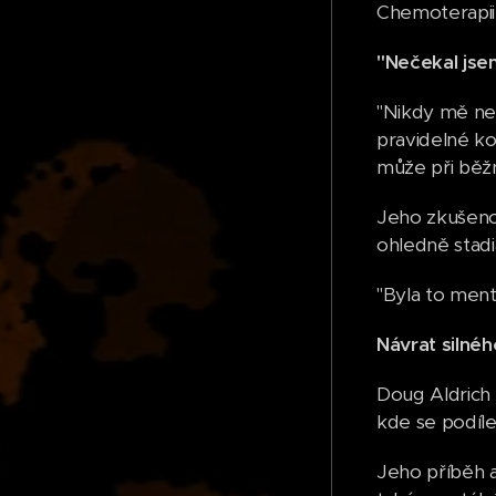
Chemoterapii 
"Nečekal jsem
"Nikdy mě nen
pravidelné ko
může při běžn
Jeho zkušenos
ohledně stadi
"Byla to ment
Návrat silné
Doug Aldrich 
kde se podíle
Jeho příběh a