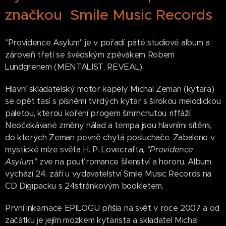
značkou Smile Music Records
"Providence Asylum" je v pořadí páté studiové album a
zároveň třetí se švédským zpěvákem Robem
Lundgrenem (MENTALIST, REVEAL).
Hlavní skladatelský motor kapely Michal Zeman (kytara)
se opět tasí s písněmi tvrdých kytar s širokou melodickou
paletou, kterou koření progem šmrncnutou riffáží.
Neočekávané změny nálad a tempa jsou hlavními sítěmi,
do kterých Zeman pevně chytá posluchače. Zabaleno v
mystické mlze světa H. P. Lovecrafta,
"Providence
Asylum"
zve na pouť romance šílenství a hororu. Album
vychází 24. září u vydavatelství Smile Music Records na
CD Digipacku s 24stránkovým bookletem.
První inkarnace EPILOGU přišla na svět v roce 2007 a od
začátku je jejím mozkem kytarista a skladatel Michal