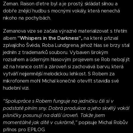
Zeman. Raison d'etre byl a je prostý, skládat silnou a
dobře znějící hudbu s mocnými vokály, která nenechá
nikoho na pochybách.
Zemanova vize se začala výrazně materializovat s třetím
albem
"Whispers in the Darkness",
na které přizval
zpívajícího Švéda, Roba Lundgrena, jehož hlas se brzy stal
jedním z trademarků souboru. Vybaven širokým
rozsahem a úderným hlasovým projevem se Rob nebojí jít
až na hranice ostří a zároveň si zachovává barvu, která
vytváří nejjemnější melodickou lehkost. S Robem za
mikrofonem mohl Michal konečně otevřít stavidla své
hudební vizi.
"Spolupráce s Robem funguje na jedničku čili si v
podstatě plním sny. Dobrá produkce a jeho skvělý vokál
písničky posunují na další úroveň. Takže jsem
momentálně jak dítě v cukrárně,"
popisuje Michal Robův
přínos pro EPILOG.