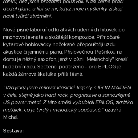
ranku, než jsme prozatím používali. Naší černé práci
dodal glanc a líbí se mi, když moje myšlenky získají
nové tvůrčí ztvárnění.
Nové písně laborují od krátkých úderných hitovek po
mnohovrstevnaté a složitější kompozice. Přímočaré
kytarové hoblovačky nečekaně přepouštějí uzdu
akustice či jemnému pianu. Příslovečnou třešinkou na
dortu je něžný saxofon, jenž v písni "Melancholy" kreslí
hudební mapu. Sečteno, podtrženo - pro EPILOG je
každá žánrová škatulka příliš těsná.
"Vždycky jsem miloval klasické kapely s IRON MAIDEN
v čele, stejně jako hard rock, progressive a samozřejmě
US power metal. Z této směsi vybublali EPILOG, zkrátka
metálek, co je tvrdý i melodický současně,"
uzavírá
Michal.
Sestava: