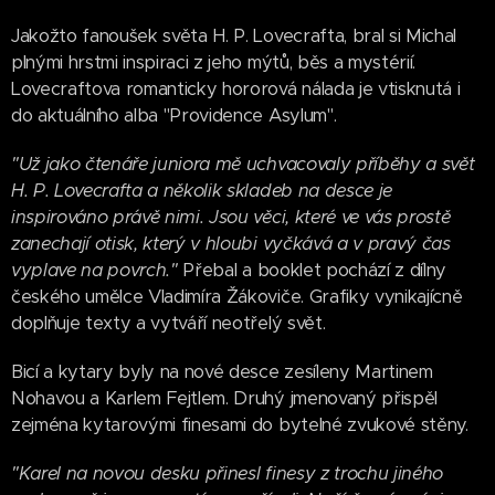
Jakožto fanoušek světa H. P. Lovecrafta, bral si Michal
plnými hrstmi inspiraci z jeho mýtů, běs a mystérií.
Lovecraftova romanticky hororová nálada je vtisknutá i
do aktuálního alba "Providence Asylum".
"Už jako čtenáře juniora mě uchvacovaly příběhy a svět
H. P. Lovecrafta a několik skladeb na desce je
inspirováno právě nimi. Jsou věci, které ve vás prostě
zanechají otisk, který v hloubi vyčkává a v pravý čas
vyplave na povrch."
Přebal a booklet pochází z dílny
českého umělce Vladimíra Žákoviče. Grafiky vynikajícně
doplňuje texty a vytváří neotřelý svět.
Bicí a kytary byly na nové desce zesíleny Martinem
Nohavou a Karlem Fejtlem. Druhý jmenovaný přispěl
zejména kytarovými finesami do bytelné zvukové stěny.
"Karel na novou desku přinesl finesy z trochu jiného