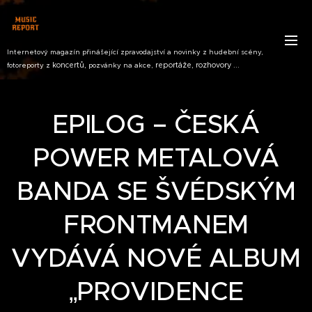
Internetový magazín přinášející zpravodajství a novinky z hudební scény,
koncertů,
reportáže, rozhovory ...
fotoreporty z
pozvánky na akce,
EPILOG – ČESKÁ
POWER METALOVÁ
BANDA SE ŠVÉDSKÝM
FRONTMANEM
VYDÁVÁ NOVÉ ALBUM
„PROVIDENCE