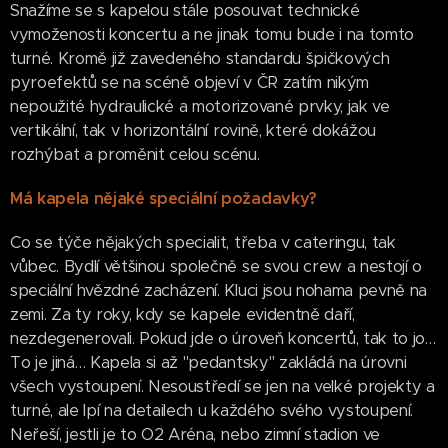
Snažíme se s kapelou stále posouvat technické
vymoženosti koncertu a ne jinak tomu bude i na tomto
turné. Kromě již zavedeného standardu špičkových
pyroefektů se na scéně objeví v ČR zatím nikým
nepoužité hydraulické a motorizované prvky, jak ve
vertikální, tak v horizontální rovině, které dokážou
rozhýbat a proměnit celou scénu.
Má kapela nějaké speciální požadavky?
Co se týče nějakých specialit, třeba v cateringu, tak
vůbec. Bydlí většinou společně se svou crew a nestojí o
speciální hvězdné zacházení. Kluci jsou nohama pevně na
zemi. Za ty roky, kdy se kapele evidentně daří,
nezdegenerovali. Pokud jde o úroveň koncertů, tak to jo…
To je jiná… Kapela si až "pedantsky" zakládá na úrovni
všech vystoupení. Nesoustředí se jen na velké projekty a
turné, ale lpí na detailech u každého svého vystoupení.
Neřeší, jestli je to O2 Aréna, nebo zimní stadion ve