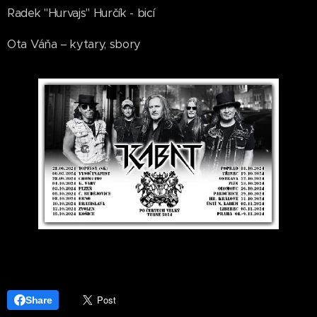
Radek "Hurvajs" Hurčík - bicí
Ota Váňa – kytary, sbory
Share