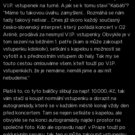
V.I.P. vstupenek na turné. A jak se k tomu staví "Kabáti"?
"Máme tu takovou úvahu, zamyšlení… Rozmáhá se nám
tady takový nešvar… Dnes již skoro každý současný
česko-slovenský interpret, který pořádá koncert v O2
Aréně, prodává za nesmysl V.I.P. vstupenky. Obvykle je v
tom sezení na běžném 1. patře (kam si může zakoupit
vstupenku kdokoliv), setkání s kapelou s možností se
vyfotit a s přednostním vstupem do haly. Tak my se
touto cestou omlouváme všem, kteří touží po V.I.P.
vstupenkách, že je nemáme, neměli jsme a asi mít
nebudeme."
Platí-li to, co tyto balíčky slibují za např. 10.000,-Kč, tak
vám stačí si koupit normální vstupenku a dorazit na
autogramiády, které se v každém městě konají vždy den
před koncertem. Tam se nejen setkáte s kapelou, ale
obvykle se na konci autogramiády najde i prostor na
společné foto. Kdo ale opravdu např. v Praze touží po
exklusivním servisu, tak ten si může zakoupit vstupenku