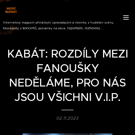
Internetový magazín přinášející zpravodajství a novinky z hudební scény,
koncertů,
reportáže, rozhovory ...
fotoreporty z
pozvánky na akce,
KABÁT: ROZDÍLY MEZI
FANOUŠKY
NEDĚLÁME, PRO NÁS
JSOU VŠICHNI V.I.P.
02.11.2023