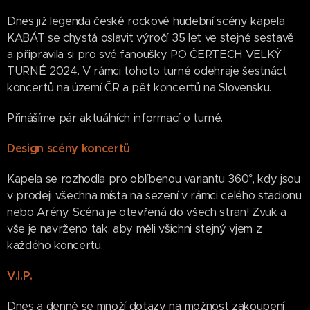
Dnes již legenda české rockové hudební scény kapela
KABÁT se chystá oslavit výročí 35 let ve stejné sestavě
a připravila si pro své fanoušky PO ČERTECH VELKÝ
TURNÉ 2024. V rámci tohoto turné odehraje šestnáct
koncertů na území ČR a pět koncertů na Slovensku.
Přinášíme pár aktuálních informací o turné.
Design scény koncertů
Kapela se rozhodla pro oblíbenou variantu 360°, kdy jsou
v prodeji všechna místa na sezení v rámci celého stadionu
nebo Arény. Scéna je otevřená do všech stran! Zvuk a
vše je navrženo tak, aby měli všichni stejný vjem z
každého koncertu.
V.I.P.
Dnes a denně se množí dotazy na možnost zakoupení