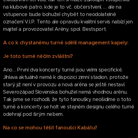
na klubové patro, kde je to vč. občerstvení, … ale na
vstupence bude bohužel chybět to neodolatelné
označení V.I.P. Tento ale opravdu kvalitní servis nabízí jen
majitel a provozovatel Arény, spol. Bestsport.
A co k chystanému turné sdělil management kapely:
Je toto turné něčím zvláštní?
Ano… První dva koncerty turné jsou velmi specifické.
Jihlava aktuálně nemá k dispozici zimní stadion, protože
starý již není v provozu a nová aréna se ještě nestaví.
Severozápad Slovenska bohužel nemá vhodnou arénu.
Tak jsme se rozhodli, že tyto fanoušky neošidíme o toto
turné a koncerty se holt ve stejném designu celého turné
odehrají pod širým nebem.
Na co se mohou těšit fanoušci Kabátu?