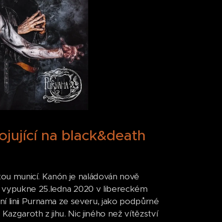
ující na black&death
bitou municí. Kanón je naládován nově
" vypukne 25.ledna 2020 v libereckém
í linii Purnama ze severu, jako podpůrné
Kazgaroth z jihu. Nic jiného než vítězství