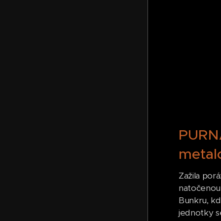
PURNA
metalo
Zažila porá
natočenou 
Bunkru, kd
jednotky se