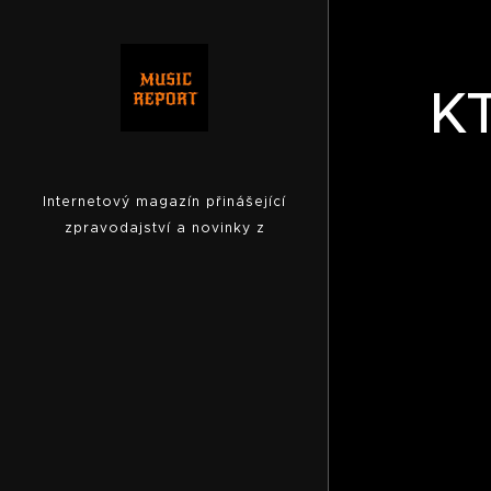
K
Internetový magazín přinášející
zpravodajství a novinky z
hudební scény, fotoreporty z
koncertů,
pozvánky na akce,
reportáže, rozhovory ...