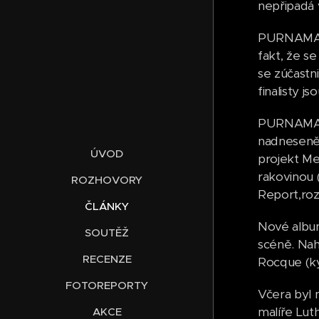
nepřipadá v
PURNAMA je
fakt, že s
se zúčastn
finalisty j
PURNAMA a 
nadneseně 
ÚVOD
projekt Me
rakovinou 
ROZHOVORY
Report,roz
ČLÁNKY
Nové album
SOUTĚŽ
scéně. Nah
RECENZE
Rocque (ky
FOTOREPORTY
Včera byl 
malíře Luth
AKCE