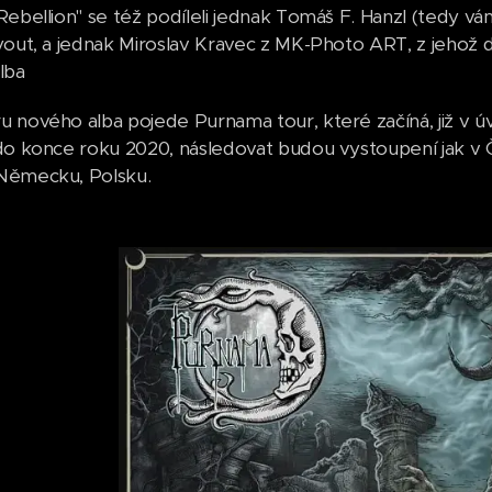
Rebellion" se též podíleli jednak Tomáš F. Hanzl (tedy vá
yout, a jednak Miroslav Kravec z MK-Photo ART, z jehož d
lba
 nového alba pojede Purnama tour, které začíná, již v 
do konce roku 2020, následovat budou vystoupení jak v Č
Německu, Polsku.