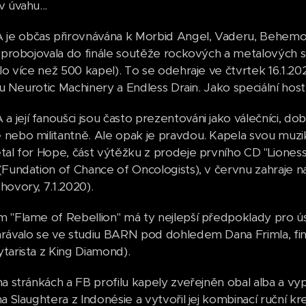
 úvahu...
 občas přirovnávána k Morbid Angel, Vaderu, Behemothu..
e probojovala do finále soutěže rockových a metalových 
ilo více než 500 kapel). To se odehraje ve čtvrtek 16.1.
sou Neurotic Machinery a Endless Drain. Jako speciální host
její fanoušci jsou často prezentováni jako válečníci, d
nebo militantně. Ale opak je pravdou. Kapela svou muzik
tal for Hope, část výtěžku z prodeje prvního CD "Liones
(Fundation of Chance of Oncologists), v červnu zahraje n
hovory, 7.1.2020).
 "Flame of Rebellion" má ty nejlepší předpoklady pro ú
rávalo se ve studiu BARN pod dohledem Dana Frimla, finál
tarista z King Diamond).
na stránkách a FB profilu kapely zveřejněn obal alba a vy
a Slaughtera z Indonésie a vytvořil jej kombinací ruční kre