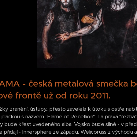
MA - česká metalová smečka boj
vé frontě už od roku 2011.
žky, zranění, ústupy...přesto zavelela k útoku s ostře na
plackou s názvem "Flame of Rebellion". Ta pravá "řežba
y bude křest uvedeného alba. Vojsko bude silné - v předn
 přidají - Innersphere ze západu, Welicoruss z východu a 