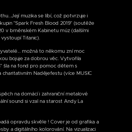
.Její muzika se líbí, což potvrzuje i
skupin "Spark Fresh Blood 2019" (soutěže
2020 v brněnském Kabinetu múz (dalšími
 vystoupí Titanic).
obyvatelé... možná to někomu zní moc
ou bojuje za dobrou věc. Vytvořila
s" šla na fond pro pomoc dětem s
a charitativním Nadějefestu (více MUSIC
spěch na domácí i zahraniční metalové
ní sound si vzal na starost Andy La
padá opravdu skvěle ! Cover je od grafika a
sby a digitálního kolorování. Na vizualizaci