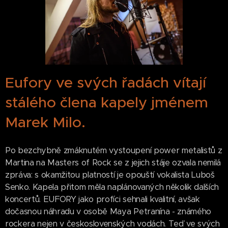
Eufory ve svých řadách vítají
stálého člena kapely jménem
Marek Milo.
Po bezchybně zmáknutém vystoupení power metalistů z
Martina na Masters of Rock se z jejich stáje ozvala nemilá
zpráva: s okamžitou platností je opouští vokalista Luboš
Senko. Kapela přitom měla naplánovaných několik dalších
koncertů. EUFORY jako profíci sehnali kvalitní, avšak
dočasnou náhradu v osobě Maya Petranína - známého
rockera nejen v československých vodách. Teď ve svých