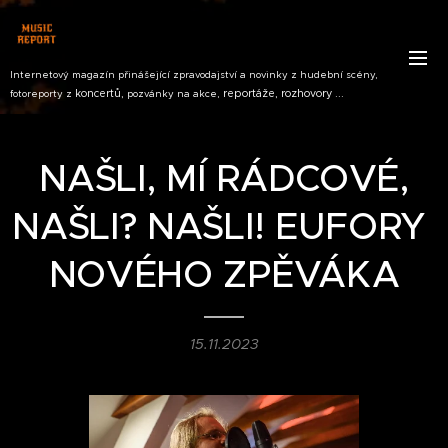
Internetový magazín přinášející zpravodajství a novinky z hudební scény,
koncertů,
reportáže, rozhovory ...
fotoreporty z
pozvánky na akce,
NAŠLI, MÍ RÁDCOVÉ,
NAŠLI? NAŠLI! EUFORY
NOVÉHO ZPĚVÁKA
15.11.2023