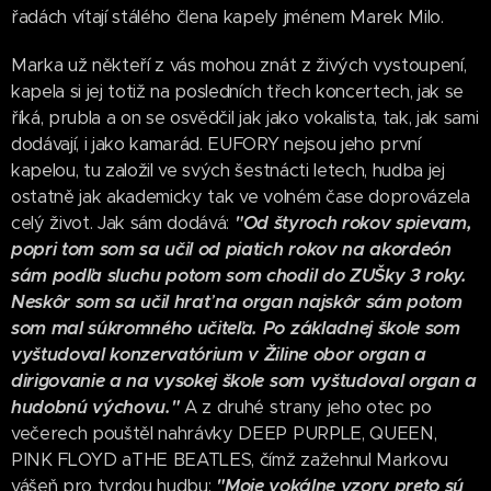
řadách vítají stálého člena kapely jménem Marek Milo.
Marka už někteří z vás mohou znát z živých vystoupení,
kapela si jej totiž na posledních třech koncertech, jak se
říká, prubla a on se osvědčil jak jako vokalista, tak, jak sami
dodávají, i jako kamarád. EUFORY nejsou jeho první
kapelou, tu založil ve svých šestnácti letech, hudba jej
ostatně jak akademicky tak ve volném čase doprovázela
celý život. Jak sám dodává:
"
Od štyroch rokov spievam,
popri tom som sa učil od piatich rokov na akordeón
sám podľa sluchu potom som chodil do ZUŠky 3 roky.
Neskôr som sa učil hrať na organ najskôr sám potom
som mal súkromného učiteľa. Po základnej škole som
vyštudoval konzervatórium v Žiline obor organ a
dirigovanie a na vysokej škole som vyštudoval organ a
hudobnú výchovu."
A z druhé strany jeho otec po
večerech pouštěl nahrávky DEEP PURPLE, QUEEN,
PINK FLOYD aTHE BEATLES, čímž zažehnul Markovu
vášeň pro tvrdou hudbu:
"
Moje vokálne vzory preto sú