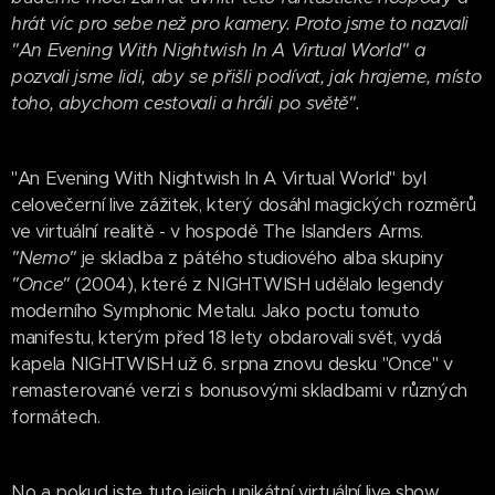
hrát víc pro sebe než pro kamery. Proto jsme to nazvali
"An Evening With Nightwish In A Virtual World" a
pozvali jsme lidi, aby se přišli podívat, jak hrajeme, místo
toho, abychom cestovali a hráli po světě".
"An Evening With Nightwish In A Virtual World" byl
celovečerní live zážitek, který dosáhl magických rozměrů
ve virtuální realitě - v hospodě The Islanders Arms.
"Nemo"
je skladba z pátého studiového alba skupiny
"Once"
(2004), které z NIGHTWISH udělalo legendy
moderního Symphonic Metalu. Jako poctu tomuto
manifestu, kterým před 18 lety obdarovali svět, vydá
kapela NIGHTWISH už 6. srpna znovu desku "Once" v
remasterované verzi s bonusovými skladbami v různých
formátech.
No a pokud jste tuto jejich unikátní virtuální live show