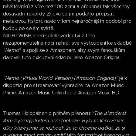
návštěvníků z více než 100 zemí a překonali tak všechny
dosavadní rekordy. Znovu se jim podařilo přepsat
metalovou historii, navíc v tom nejnáročnějším období pro
hudbu po celém světě.
NIGHTWISH, kteří sdíleli svědectví z této
nezapomenutelné noci, nahráli své vystoupení ke skladbě
"Nemo"
a spojili se s Amazonem, aby svým fanouškům
darovali tuto exkluzivní skladbu jako Amazon Original.
"Nemo (Virtual World Version) (Amazon Original)"
je k
dispozici pro streamování výhradně na Amazon Music
Prime, Amazon Music Unlimited a Amazon Music HD.
Tuomas Holopainen o přímém přenosu:
"The Islanders´s
Arm byla výplodem naší fantazie. Byla to klíčová věc,
díky které jsme se rozhodli, že to chceme udělat, že si
budeme moci zahrát uvnitř této fantastické hospody a