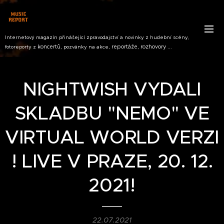
Internetový magazín přinášející zpravodajství a novinky z hudební scény,
koncertů,
reportáže, rozhovory ...
fotoreporty z
pozvánky na akce,
NIGHTWISH VYDALI
SKLADBU "NEMO" VE
VIRTUAL WORLD VERZI
! LIVE V PRAZE, 20. 12.
2021!
22.07.2021