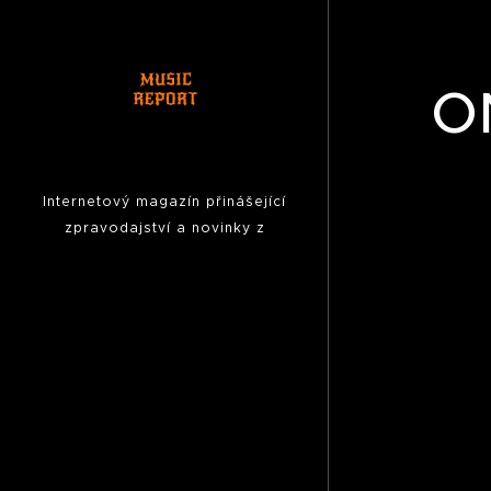
O
Internetový magazín přinášející
zpravodajství a novinky z
hudební scény, fotoreporty z
koncertů,
pozvánky na akce,
reportáže, rozhovory ...