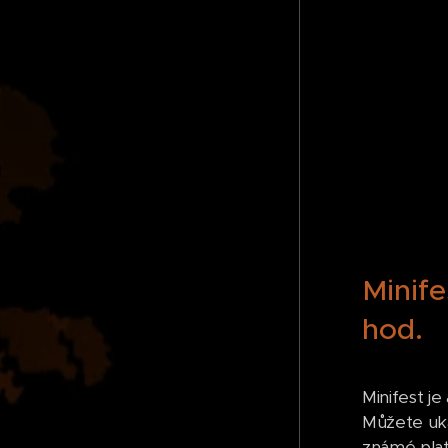
Minife
hod.
Minifest j
Můžete uká
známé pla