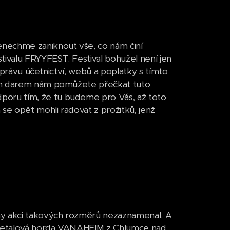
enechme zaniknout vše, co nám činí
ivalu FRYYFEST. Festival bohužel není jen
 správu účetnictví, webů a poplatky s tímto
ším darem nám pomůžete přečkat tuto
oru tím, že tu budeme pro Vás, až toto
e opět mohli radovat z prožitků, jenž
y akci takových rozměrů nezaznamenal. A
ymetalová horda VANAHEIM z Chlumce nad