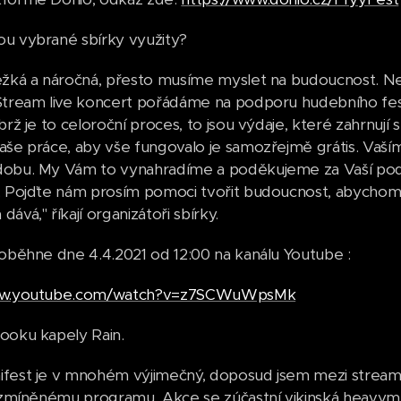
u vybrané sbírky využity?
ěžká a náročná, přesto musíme myslet na budoucnost. N
Stream live koncert pořádáme na podporu hudebního fest
brž je to celoroční proces, to jsou výdaje, které zahrnují
aše práce, aby vše fungovalo je samozřejmě grátis. Va
obu. My Vám to vynahradíme a poděkujeme za Vaší podp
. Pojďte nám prosím pomoci tvořit budoucnost, abychom s
ává," říkají organizátoři sbírky.
roběhne dne 4.4.2021 od 12:00 na kanálu Youtube :
www.youtube.com/watch?v=z7SCWuWpsMk
ooku kapely Rain.
fest je v mnohém výjimečný, doposud jsem mezi stream
e zmíněnému programu. Akce se zúčastní vikinská heav