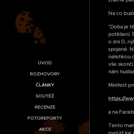
Na co budo
"Doba je t
potěšení. 
o dni D, ný
spojené. N
nelehkou d
ÚVOD
vše skončí
nám hudba d
ROZHOVORY
Minifest p
ČLÁNKY
SOUTĚŽ
https://
RECENZE
a na Faceb
FOTOREPORTY
Tento mani
AKCE
nyní již k