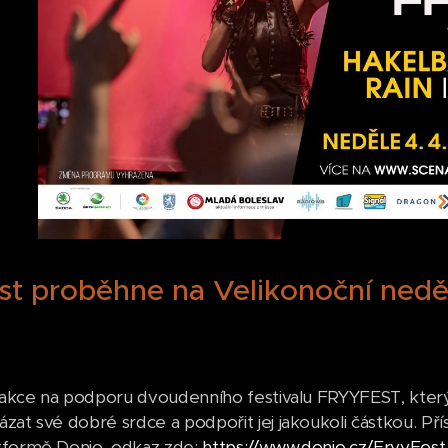
st proběhne na Velikonoční nedě
e akce na podporu dvoudenního festivalu FRYYFEST, kter
zat své dobré srdce a podpořit jej jakoukoli částkou. Pří
tformě Donio, odkaz zde:
https://www.donio.cz/FryyFest