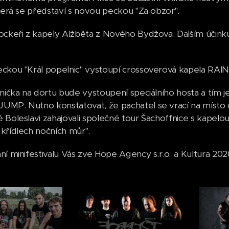
která se představí s novou peckou "Za obzor".
ockeři z kapely Alžběta z Nového Bydžova. Dalším účinkuj
eckou "Král popelnic" vystoupí crossoverová kapela RA
šnička na dortu bude vystoupení speciálního hosta a tím 
MP. Nutno konstatovat, že pachatel se vrací na místo č
 Boleslavi zahajovali společné tour Šachoffnice s kapelou
křídlech nočních můr".
ní minifestivalu Vás zve Hope Agency s.r.o. a Kultura 202