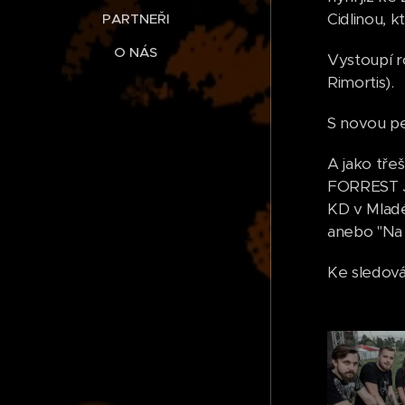
Cidlinou, 
PARTNEŘI
O NÁS
Vystoupí r
Rimortis).
S novou p
A jako tře
FORREST JU
KD v Mladé
anebo "Na 
Ke sledová