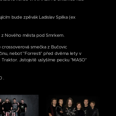
ícím bude zpěvák Ladislav Spilka (ex
IN z Nového města pod Smrkem.
je crossoverová smečka z Bučovic
inu, neboť "Forresti" před dvěma lety v
 Traktor. Jistojistě uslyšíme pecku "MASO"
0 .