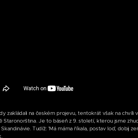
 zakládali na českém projevu, tentokrát však na chvíli 
ně Staronorština. Je to báseň z 9. století, kterou jsme zh
n ze Skandinávie. Tudíž: 'Má máma říkala, postav loď, dobij
.