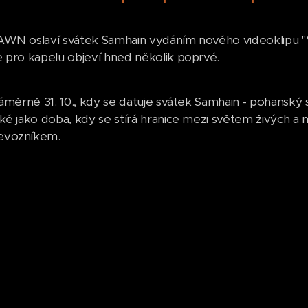
AWN oslaví svátek Samhain vydáním nového videoklipu "V
 pro kapelu objeví hned několik poprvé.
záměrně 31. 10., kdy se datuje svátek Samhain - pohanský
ké jako doba, kdy se stírá hranice mezi světem živých a 
evozníkem.