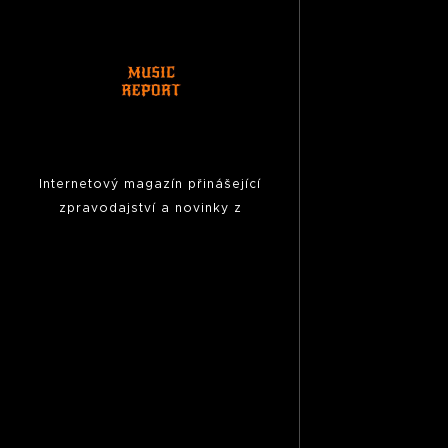
Internetový magazín přinášející
zpravodajství a novinky z
hudební scény, fotoreporty z
koncertů,
pozvánky na akce,
reportáže, rozhovory ...