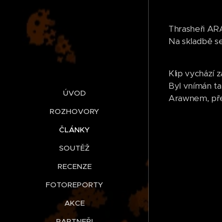
Thrasheři AR
Na skladbě se
Klip vychází 
Byl vnímán ta
ÚVOD
Arawnem, př
ROZHOVORY
ČLÁNKY
SOUTĚŽ
RECENZE
FOTOREPORTY
AKCE
PARTNEŘI