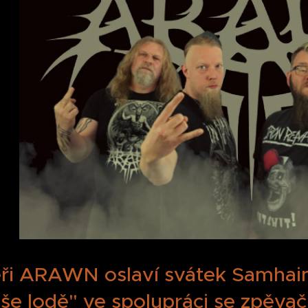
ři ARAWN oslaví svátek Samhai
še lodě" ve spolupráci se zpěva