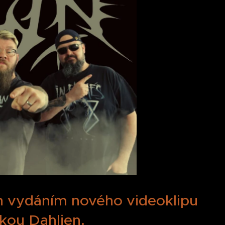
n vydáním nového videoklipu
čkou Dahlien.