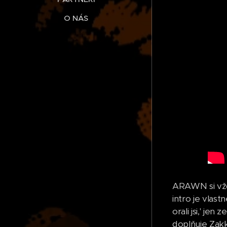
O NÁS
ARAWN si vždy
intro je vlast
orali jsi,' je
doplňuje Zakk