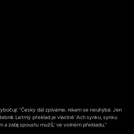
vybočují: "Česky dál zpíváme, nikam se neuhýbá. Jen
udebnili. Letmý překlad je vlastně 'Ach synku, synku
 zem a zabij spoustu mužů,' ve volném překladu,"