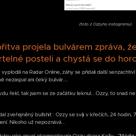
(foto z Ozzyho instagramu)
řitva projela bulvárem zpráva, ž
telné posteli a chystá se do hor
yplodili na Radar Online, záhy se přidali další senzachtiví "
 nezaspal ani čeký bulvár....
du řekl, tak jsem se ze začátku leknul... Ozzy, to snad 
al zveřejněný bullshit : Ozzy se svíji v křečích, 24 hodin
ení. Nikoho už nepoznává...
lváru jako první okomentovala Ozzy dcera Kelly - "Média