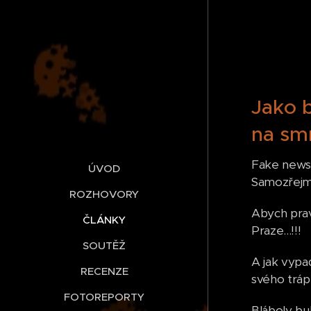
Jako b
na smr
Fake news v
ÚVOD
Samozřejmě
ROZHOVORY
Abych prav
ČLÁNKY
Praze...!!!
SOUTĚŽ
A jak vypad
RECENZE
svého tráp
FOTOREPORTY
Bláboly bu