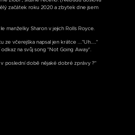
vělý začátek roku 2020 a zbytek dne jsem
e manželky Sharon v jejich Rolls Royce.
 včerejška napsal jen krátce ...."Uh....."
lší odkaz na svůj song "Not Going Away".
ste v poslední době nějaké dobré zprávy ?"