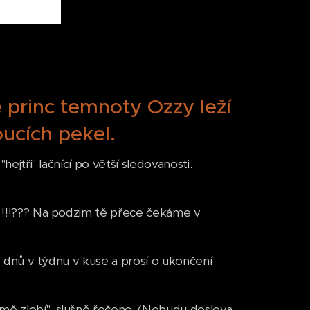
e princ temnoty Ozzy leží
oucích pekel.
hejtři" lačnící po větší sledovanosti.
ne !!!??? Na podzim tě přece čekáme v
, 7 dnů v týdnu v kuse a prosí o ukončení
 mě zlobí", slušně řečeno. (Nebudu doslova