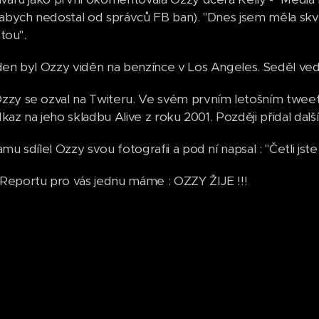
 abych nedostal od správců FB ban). "Dnes jsem měla sk
átou".
den byl Ozzy viděn na benzínce v Los Angeles. Seděl vedl
zy se ozval na Twiteru. Ve svém prvním letošním tweetu ze
odkaz na jeho skladbu Alive z roku 2001. Později přidal da
mu sdílel Ozzy svou fotografii a pod ní napsal : "Četli j
eportu pro vás jednu máme : OZZY ŽIJE !!!