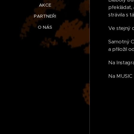
AKCE
překládat,
strávila s t
PARTNEŘI
O NÁS
Ve stejný 
Samotný Oz
a přiložil 
Na Instagra
Na MUSIC R