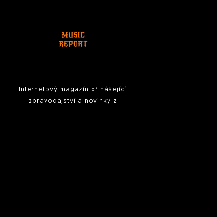
Internetový magazín přinášející
zpravodajství a novinky z
hudební scény, fotoreporty z
koncertů,
pozvánky na akce,
reportáže, rozhovory ...