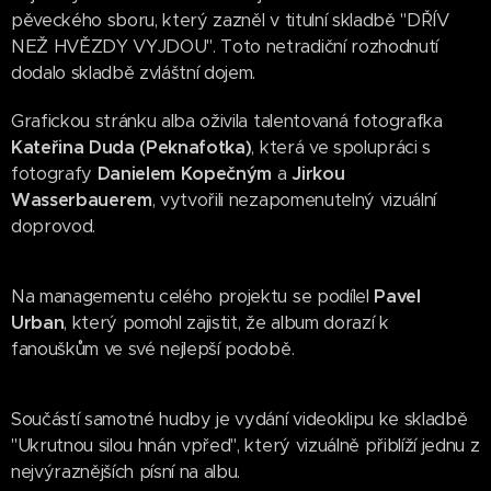
pěveckého sboru, který zazněl v titulní skladbě "DŘÍV
NEŽ HVĚZDY VYJDOU". Toto netradiční rozhodnutí
dodalo skladbě zvláštní dojem.
Grafickou stránku alba oživila talentovaná fotografka
Kateřina Duda (Peknafotka)
, která ve spolupráci s
fotografy
Danielem Kopečným
a
Jirkou
Wasserbauerem
, vytvořili nezapomenutelný vizuální
doprovod.
Na managementu celého projektu se podílel
Pavel
Urban
, který pomohl zajistit, že album dorazí k
fanouškům ve své nejlepší podobě.
Součástí samotné hudby je vydání videoklipu ke skladbě
"Ukrutnou silou hnán vpřed", který vizuálně přiblíží jednu z
nejvýraznějších písní na albu.