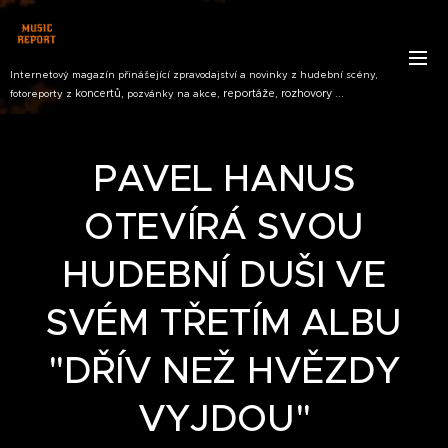
Internetový magazín přinášející zpravodajství a novinky z hudební scény,
koncertů,
reportáže, rozhovory ...
fotoreporty z
pozvánky na akce,
PAVEL HANUS
OTEVÍRÁ SVOU
HUDEBNÍ DUŠI VE
SVÉM TŘETÍM ALBU
"DŘÍV NEŽ HVĚZDY
VYJDOU"