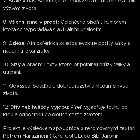
7.
Stále v nás
: Skladba, která povzbuzuje držet se a čelit
výzvám života.
8.
Všichni jsme v prdeli:
Odlehčená píseň s humorem,
která se vypořádává s aktuálními událostmi.
9.
Oděsa
: Atmosférická skladba evokuje pocity války a
naději na lepší zítřky.
10.
Slzy a prach
: Texty, které připomínají hrůzy války a
utrpení.
11.
Odyssea
: Skladba o dobrodružství a hledání smyslu
života.
12.
Dřív než hvězdy vyjdou
: Píseň vyjadřuje touhu po
klidu a odpočinku po dlouhé cestě životem.
Projekt je výsledkem spolupráce s renomovanými textaři
Petrem Harazinem
(Karel Gott, Lucie Bílá, Jaromír