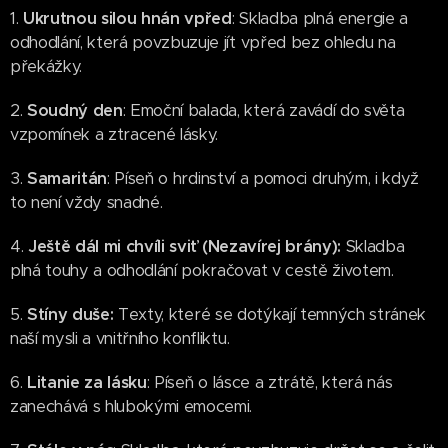
1.
Ukrutnou silou hnán vpřed
: Skladba plná energie a
odhodlání, která povzbuzuje jít vpřed bez ohledu na
překážky.
2.
Soudný den
: Emoční balada, která zavádí do světa
vzpomínek a ztracené lásky.
3.
Samaritán
: Píseň o hrdinství a pomoci druhým, i když
to není vždy snadné.
4.
Ještě dál mi chvíli sviť (Nezavírej brány):
Skladba
plná touhy a odhodlání pokračovat v cestě životem.
5.
Stíny duše:
Texty, které se dotýkají temných stránek
naší mysli a vnitřního konfliktu.
6.
Litanie za lásku
: Píseň o lásce a ztrátě, která nás
zanechává s hlubokými emocemi.