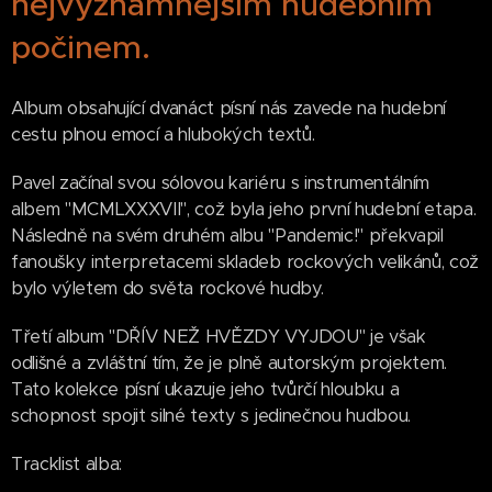
nejvýznamnějším hudebním
počinem.
Album obsahující dvanáct písní nás zavede na hudební
cestu plnou emocí a hlubokých textů.
Pavel začínal svou sólovou kariéru s instrumentálním
albem "MCMLXXXVII", což byla jeho první hudební etapa.
Následně na svém druhém albu "Pandemic!" překvapil
fanoušky interpretacemi skladeb rockových velikánů, což
bylo výletem do světa rockové hudby.
Třetí album "DŘÍV NEŽ HVĚZDY VYJDOU" je však
odlišné a zvláštní tím, že je plně autorským projektem.
Tato kolekce písní ukazuje jeho tvůrčí hloubku a
schopnost spojit silné texty s jedinečnou hudbou.
Tracklist alba: