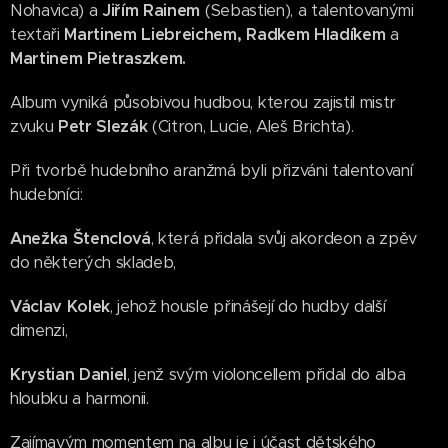
Nohavica) a
Jiřím Rainem
(Sebastien), a talentovanými
textaři
Martinem Liebreichem, Radkem Hladíkem
a
Martinem Pietraszkem.
Album vyniká působivou hudbou, kterou zajistil mistr
zvuku
Petr Slezák
(Citron, Lucie, Aleš Brichta).
Při tvorbě hudebního aranžmá byli přizváni talentovaní
hudebníci:
Anežka Štenclová
, která přidala svůj akordeon a zpěv
do některých skladeb,
Václav Kolek
, jehož housle přinášejí do hudby další
dimenzi,
Krystian Daniel
, jenž svým violoncellem přidal do alba
hloubku a harmonii.
Zajímavým momentem na albu je i účast dětského