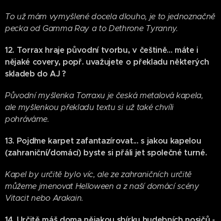
To už mám vymyšlené docela dlouho, je to jednoznačně
pecka od Gamma Ray a to Dethrone Tyranny.
12. Torrax hraje původní tvorbu, v češtině... máte i
nějaké covery, popř. uvažujete o překladu některých
skladeb do AJ ?
Původní myšlenka Torraxu je česká metalová kapela,
ale myšlenkou překladu textu si už také chvíli
pohráváme.
13. Pojďme karpet zafantazírovat... s jakou kapelou
(zahraniční/domácí) byste si přáli jet společné turné.
Kapel by určitě bylo víc, ale ze zahraničních určitě
můžeme jmenovat Helloween a z naší domácí scény
Vitacit nebo Arakain.
14. Určitě máš doma nějakou sbírku hudebních nosičů -