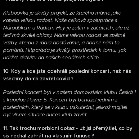
Kluboovka je skvělý projekt, ze kterého máme jako
kapela velkou radost. Naše celková spolupráce s
Nároďákem a Rádiem Hey je zatím v začátcích, ale už
teď má skvělé ohlasy. Máme velkou radost ze zpětné
vazby, kterou z rádia dostáváme, a hodně nám to
pomáhá. Hitparáda je skvělý prostředek k tomu, jak
udržet aktivitu na našich sociálních sítích.
10. Kdy a kde jste odehráli poslední koncert, než nás
všechny doma zavřel covid ?
Poslední koncert byl v našem domovském klubu Česká 1
s kapelou Power 5. Koncert byl bohužel jedním z
posledních, který se v klubu uskutečnil, jelikož majitel
byl vlivem situace nucen klub zavřít.
11. Tak trochu morbidní dotaz - už jsi přemýšlel, co by
sis nechal zahrát na vlastním funuse ?