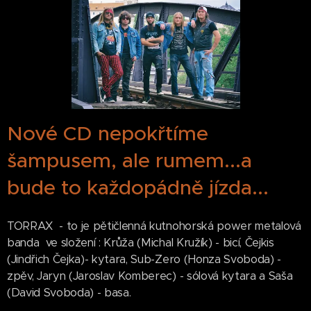
Nové CD nepokřtíme
šampusem, ale rumem...a
bude to každopádně jízda...
TORRAX - to je pětičlenná kutnohorská power metalová
banda ve složení : Krůža (Michal Kružík) - bicí, Čejkis
(Jindřich Čejka)- kytara, Sub-Zero (Honza Svoboda) -
zpěv, Jaryn (Jaroslav Komberec) - sólová kytara a Saša
(David Svoboda) - basa.