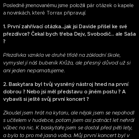
Posledně jmenovanému jsme položili pár otázek o kapele
a novinkách, které Torrax připravují.
1.
První zahřívací otázka...jak jsi Davide přišel ke své
přezdívce? Čekal bych třeba Dejv, Svobodič... ale Saša
?
Přezdívka vznikla ve druhé třídě na základní škole,
přesný důvod už si
vymyslel jí náš bubeník Krůža, ale
ani jeden nepamatujeme.
2. Baskytara byl tvůj vysněný nástroj hned na první
dobrou ? Nebo jsi měl představu o jiném postu ? A
vybavíš si ještě svůj první koncert ?
Zkoušel jsem hrát na kytaru, ale nějak jsem se nepohodl
s učitelem v hudebce, potom jsem asi patnáct let nehrál
vůbec na nic. K baskytaře jsem se dostal před pěti lety,
Můj první koncert byl v
a byla to pro mě jasná volba.