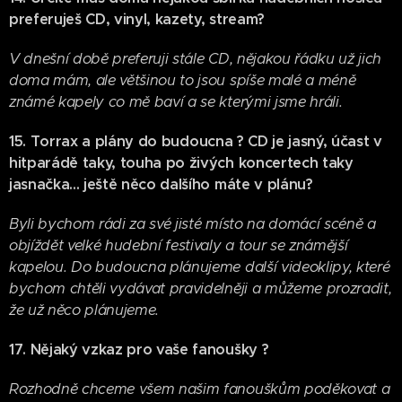
preferuješ CD, vinyl, kazety, stream?
V dnešní době preferuji stále CD, nějakou řádku už jich
doma mám, ale většinou to jsou spíše malé a méně
známé kapely co mě baví a se kterými jsme hráli.
15.
Torrax a plány do budoucna ? CD je jasný, účast v
hitparádě taky, touha po živých koncertech taky
jasnačka... ještě něco dalšího máte v plánu?
Byli bychom rádi za své jisté místo na domácí scéně a
objíždět velké hudební festivaly a tour se známější
kapelou. Do budoucna plánujeme další videoklipy, které
bychom chtěli vydávat pravidelněji a můžeme prozradit,
že už něco plánujeme.
17. Nějaký vzkaz pro vaše fanoušky ?
Rozhodně chceme všem našim fanouškům poděkovat a