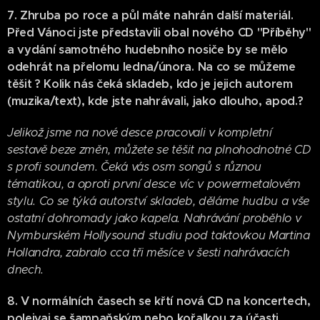
7. Zhruba po roce a půl máte nahrán další materiál.
Před Vánoci jste představili obal nového CD "Příběhy"
a vydání samotného hudebního nosiče by se mělo
odehrát na přelomu ledna/února. Na co se můžeme
těšit ? Kolik nás čeká skladeb, kdo je jejich autorem
(muzika/text), kde jste nahrávali, jako dlouho, apod.?
Jelikož jsme na nové desce pracovali v kompletní
sestavě beze změn, můžete se těšit na plnohodnotné CD
s profi soundem. Čeká vás osm songů s různou
tématikou, a oproti první desce víc v powermetalovém
stylu. Co se týká autorství skladeb, děláme hudbu a vše
ostatní dohromady jako kapela. Nahrávání proběhlo v
Nymburském Hollysound studiu pod taktovkou Martina
Hollandra, zabralo cca tři měsíce v šesti nahrávacích
dnech.
8. V normálních časech se křtí nová CD na koncertech,
polejvaj se šampaňským nebo kořalkou za účasti