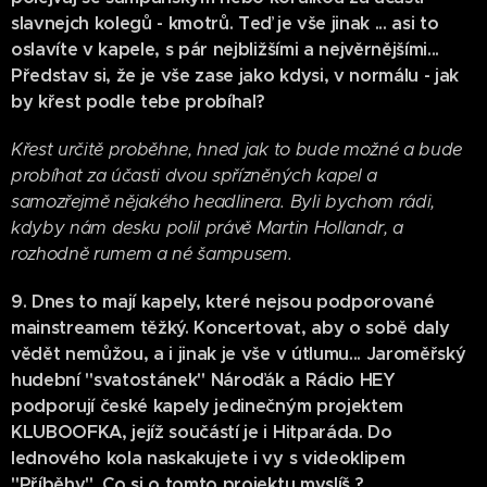
slavnejch kolegů - kmotrů. Teď je vše jinak ... asi to
oslavíte v kapele, s pár nejbližšími a nejvěrnějšími...
Představ si, že je vše zase jako kdysi, v normálu - jak
by křest podle tebe probíhal?
Křest určitě proběhne, hned jak to bude možné a bude
probíhat za účasti dvou spřízněných kapel a
samozřejmě nějakého headlinera. Byli bychom rádi,
kdyby nám desku polil právě Martin Hollandr, a
rozhodně rumem a né šampusem.
9. Dnes to mají kapely, které nejsou podporované
mainstreamem těžký. Koncertovat, aby o sobě daly
vědět nemůžou, a i jinak je vše v útlumu... Jaroměřský
hudební "svatostánek" Nároďák a Rádio HEY
podporují české kapely jedinečným projektem
KLUBOOFKA, jejíž součástí je i Hitparáda. Do
lednového kola naskakujete i vy s videoklipem
"Příběhy". Co si o tomto projektu myslíš ?