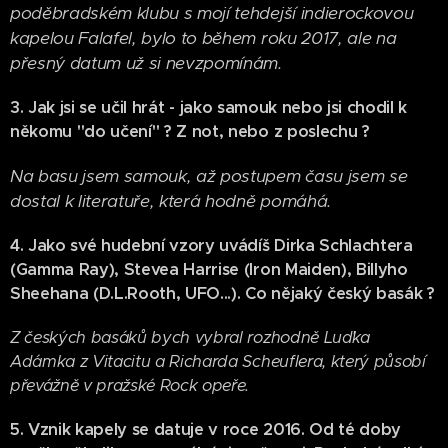
poděbradském klubu s mojí tehdejší indierockovou
kapelou Falafel, bylo to během roku 2017, ale na
přesný datum už si nevzpomínám.
3.
Jak jsi se učil hrát - jako samouk nebo jsi chodil k
někomu "do učení" ? Z not, nebo z poslechu ?
Na basu jsem samouk, až postupem času jsem se
dostal k literatuře, která hodně pomáhá.
4. Jako své hudební vzory uvádíš Dirka Schlachtera
(Gamma Ray), Stevea Harrise (Iron Maiden), Billyho
Sheehana (D.L.Rooth, UFO...). Co nějaký český basák ?
Z českých basáků bych vybral rozhodně Luďka
Adámka z Vitacitu a Richarda Scheuflera, který působí
převážně v pražské Rock opeře.
5. Vznik kapely se datuje v roce 2016. Od té doby