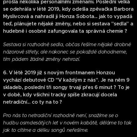
prošla několika personálními změnami. Poslední velká
se odehrála v létě 2019, kdy odešla zpěvačka Barbora
Myslivcová a nahradil ji Honza Sobota... jak to vypadá
teď, plánujete nějaké změny, nebo si sestava "sedla" a
hudebně i osobně zafungovala ta správná chemie ?
Sestava si rozhodně sedla, občas řešíme nějaké drobné
názorové střety, ale nakonec se pokaždé dohodneme,
tím pádem žádné změny nehrozí.
6. V létě 2019 již s novým frontmanem Honzou
vychází debutové CD "V každým z nás". Je na něm 9
skladeb, poslední tři songy trvají přes 6 minut ? To je
v době, kdy všichni tracky spíše zkracují docela
netradiční... co ty na to ?
Pro nás to netradiční rozhodně není, snažíme se o
hudbu osmdesátých let v novém kabátě, děláme to tak
jak to cítíme a délku songů neřešíme.