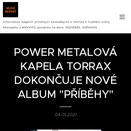
Internetový magazín přinášející zpravodajství a novinky z hudební scény,
koncertů,
reportáže, rozhovory ...
fotoreporty z
pozvánky na akce,
POWER METALOVÁ
KAPELA TORRAX
DOKONČUJE NOVÉ
ALBUM "PŘÍBĚHY"
04.01.2021