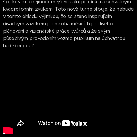
špičkovou a nejmodernější vizuální produkci a úchvatným
kvadrofonním zvukem. Toto nové turné slibuje, že nebude
v tomto ohledu výjimkou, že se stane inspirujícím
diváckým zážitkem po mnoha měsících pečlivého
plánování a vizionářské práce tvůrců a že svým
působivým provedením vezme publikum na úchvatnou
hudební pouť.