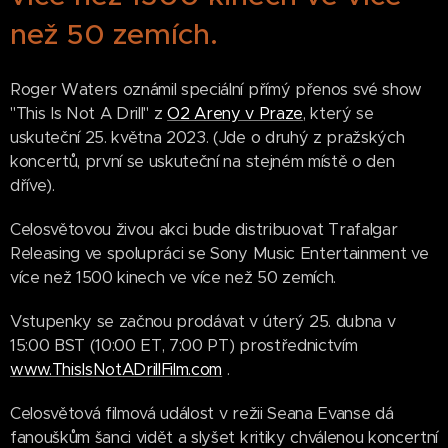
než 50 zemích.
Roger Waters oznámil speciální přímý přenos své show
"This Is Not A Drill" z
O2 Areny v Praze
, který se
uskuteční 25. května 2023. (Jde o druhý z pražských
koncertů, první se uskuteční na stejném místě o den
dříve).
Celosvětovou živou akci bude distribuovat Trafalgar
Releasing ve spolupráci se Sony Music Entertainment ve
více než 1500 kinech ve více než 50 zemích.
Vstupenky se začnou prodávat v úterý 25. dubna v
15:00 BST (10:00 ET, 7:00 PT) prostřednictvím
www.ThisIsNotADrillFilm.com
.
Celosvětová filmová událost v režii Seana Evanse dá
fanouškům šanci vidět a slyšet kritiky chválenou koncertní