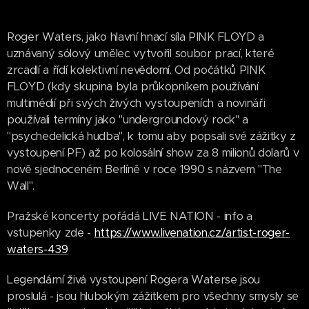
Roger Waters, jako hlavní hnací síla PINK FLOYD a
uznávaný sólový umělec vytvořil soubor prací, které
zrcadlí a řídí kolektivní nevědomí. Od počátků PINK
FLOYD (kdy skupina byla průkopníkem používání
multimédií při svých živých vystoupeních a novináři
používali termíny jako "undergroundový rock" a
"psychedelická hudba", k tomu aby popsali své zážitky z
vystoupení PF) až po kolosální show za 8 milionů dolarů v
nově sjednoceném Berlíně v roce 1990 s názvem "The
Wall".
Pražské koncerty pořádá LIVE NATION - info a
vstupenky zde -
https://www.livenation.cz/artist-roger-
waters-439
Legendární živá vystoupení Rogera Waterse jsou
proslulá - jsou hlubokým zážitkem pro všechny smysly se