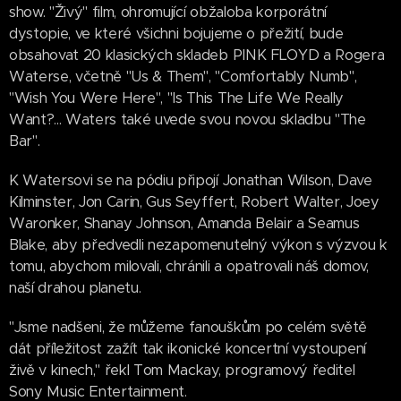
show. "Živý" film, ohromující obžaloba korporátní
dystopie, ve které všichni bojujeme o přežití, bude
obsahovat 20 klasických skladeb PINK FLOYD a Rogera
Waterse, včetně "Us & Them", "Comfortably Numb",
"Wish You Were Here", "Is This The Life We Really
Want?... Waters také uvede svou novou skladbu "The
Bar".
K Watersovi se na pódiu připojí Jonathan Wilson, Dave
Kilminster, Jon Carin, Gus Seyffert, Robert Walter, Joey
Waronker, Shanay Johnson, Amanda Belair a Seamus
Blake, aby předvedli nezapomenutelný výkon s výzvou k
tomu, abychom milovali, chránili a opatrovali náš domov,
naší drahou planetu.
"Jsme nadšeni, že můžeme fanouškům po celém světě
dát příležitost zažít tak ikonické koncertní vystoupení
živě v kinech," řekl Tom Mackay, programový ředitel
Sony Music Entertainment.