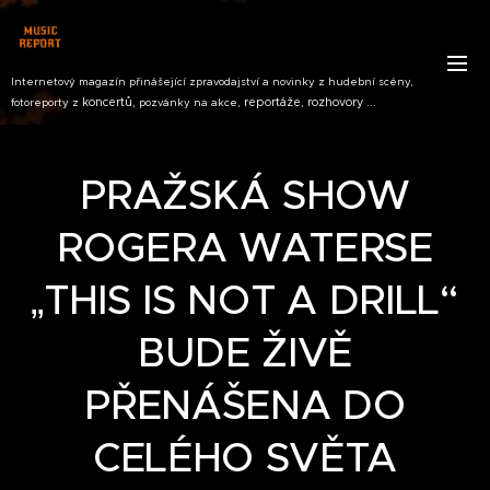
Internetový magazín přinášející zpravodajství a novinky z hudební scény,
koncertů,
reportáže, rozhovory ...
fotoreporty z
pozvánky na akce,
PRAŽSKÁ SHOW
ROGERA WATERSE
„THIS IS NOT A DRILL“
BUDE ŽIVĚ
PŘENÁŠENA DO
CELÉHO SVĚTA