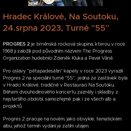
Hradec Králové, Na Soutoku,
24.srpna 2023, Turné "55"
PROGRES 2
je brněnská rocková skupina, kterou v roce
1968 ji založili pod původním názvem The Progress
Organization hudebníci Zdeněk Kluka a Pavel Váně.
Pro oslavy "pětapadesátin" kapely v roce 2023 vyrazili
Progres 2 na speciální turné "55", jedna ze zastávek byla
v Hradci Králové, tradičně v Restauraci Na Soutoku.
Během dvouhodinového koncertu zazněly i skladby z
nejstaršího období, samozřejmě pak i ze všech alb a
projektů.
Progres 2 pracuje na novém, jako obvykle, tematickém
albu, jehož termín vydání je zatím utajen.