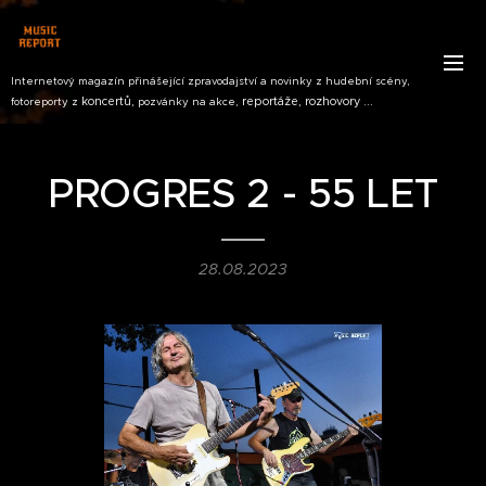
Internetový magazín přinášející zpravodajství a novinky z hudební scény,
koncertů,
reportáže, rozhovory ...
fotoreporty z
pozvánky na akce,
PROGRES 2 - 55 LET
28.08.2023