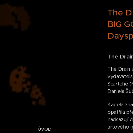
The D
BIG G
Daysp
The Drain
The Drain 
vydavatels
Scartche (
Daniela Šub
Kapela zná
opatřila př
nadsazují c
artového gl
ÚVOD