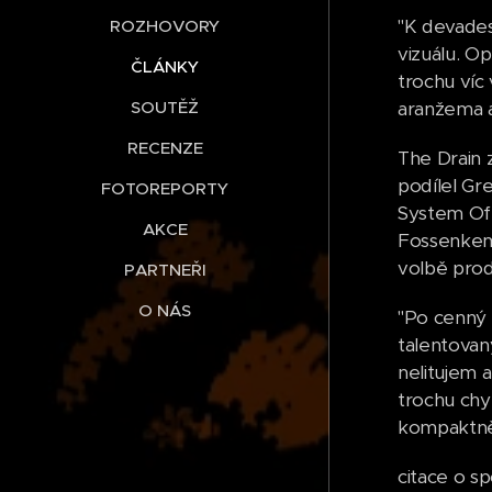
"K devades
ROZHOVORY
vizuálu. O
ČLÁNKY
trochu víc 
aranžema a
SOUTĚŽ
RECENZE
The Drain 
podílel Gr
FOTOREPORTY
System Of 
AKCE
Fossenkem
volbě prod
PARTNEŘI
O NÁS
"Po cenný 
talentovan
nelitujem a
trochu chy
kompaktně 
citace o s