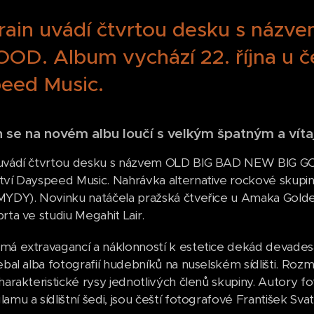
rain uvádí čtvrtou desku s ná
OOD. Album vychází 22. října u č
eed Music.
 se na novém albu loučí s velkým špatným a vítaj
uvádí čtvrtou desku s názvem OLD BIG BAD NEW BIG GOO
tví Dayspeed Music. Nahrávka alternative rockové skup
MYDY). Novinku natáčela pražská čtveřice u Amaka Golde
rta ve studiu Megahit Lair.
má extravagancí a náklonností k estetice dekád devadesá
ebal alba fotografií hudebníků na nuselském sídlišti. Rozm
harakteristické rysy jednotlivých členů skupiny. Autory fo
amu a sídlištní šedi, jsou čeští fotografové František Sva