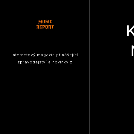
Internetový magazín přinášející
zpravodajství a novinky z
hudební scény, fotoreporty z
koncertů,
pozvánky na akce,
reportáže, rozhovory ...