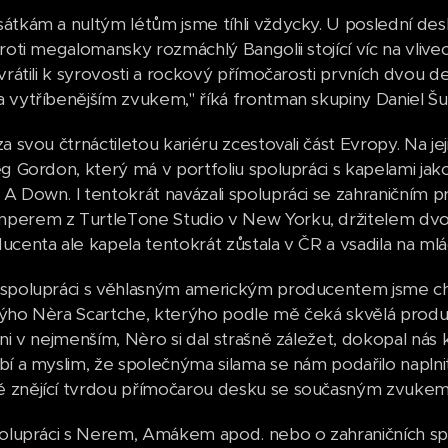
átkám a nultým létům jsme tíhli vždycky. U poslední desky
proti megalomansky rozmáchlý Bangolii stojící víc na vli
vrátili k syrovosti a rockový přímočarosti prvních dvou d
 vytříbenějším zvukem," říká frontman skupiny Daniel Šu
za svou čtrnáctiletou kariéru zcestovali část Evropy. Na 
eg Gordon, který má v portfoliu spolupráci s kapelami jak
A Down. I tentokrát navázali spolupráci se zahraničním 
perem z TurtleTone Studio v New Yorku, držitelem dvo
ucenta ale kapela tentokrát zůstala v ČR a vsadila na mlá
spolupráci s věhlasným americkým producentem jsme chtěl
ýho Nèra Scartche, kterýho podle mě čeká skvělá prod
ni v nejmenším, Nèro si dal strašně záležet, dokopal nás k
bí a myslim, že společnýma silama se nám podařilo naplnit
znějící tvrdou přímočarou desku se současným zvukem,"
polupráci s Nerem, Amákem apod. nebo o zahraničních sp