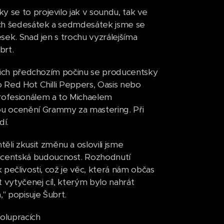
 se to projevilo jak v soundu, tak ve
vech šedesátek a sedmdesátek jsme se
esek. Snad jen s trochu vyzrálejšíma
brt.
jejich předchozím počinu se producentsky
o Red Hot Chilli Peppers, Oasis nebo
profesionálem a to Michaelem
u ocenění Grammy za mastering. Při
dí.
i zkusit změnu a oslovili jsme
ucentská budoucnost. Rozhodnutí
 pečlivosti, což je věc, která nám občas
 vytyčenej cíl, kterým bylo nahrát
 popisuje Šubrt.
olupracích