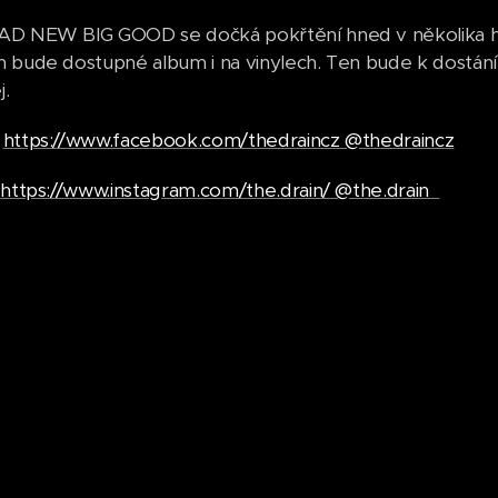
AD NEW BIG GOOD se dočká pokřtění hned v několika h
 bude dostupné album i na vinylech. Ten bude k dostání
j.
:
https://www.facebook.com/thedraincz @thedraincz
:
https://www.instagram.com/the.drain/ @the.drain