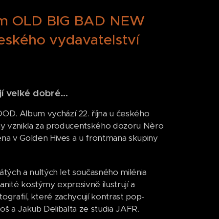
zvem OLD BIG BAD NEW
eského vydavatelství
í velké dobré...
D. Album vychází 22. října u českého
iny vznikla za producentského dozoru Nèro
na v Golden Hives a u frontmana skupiny
tých a nultých let současného milénia
anité kostýmy expresivně ilustrují a
tografií, které zachycují kontrast pop-
toš a Jakub Delibalta ze studia JAFR.