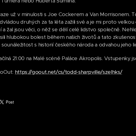
 Turnera nebo Huberta Sumlina.
raze už v minulosti s Joe Cockerem a Van Morrisonem. To
advládou druhých za ta léta zažili své a je mi proto velko
 a žal jsou věci, o něž se dělí celé lidstvo společně. Nehl
li hlubokou bolest během našich životů a tato zkušenost 
sounáležitost s historií českého národa a odvahou jeho lid
číná 21:00 na Malé scéně Paláce Akropolis. Vstupenky j
GoOut:
https://goout.net/cs/todd-sharpville/szelhks/