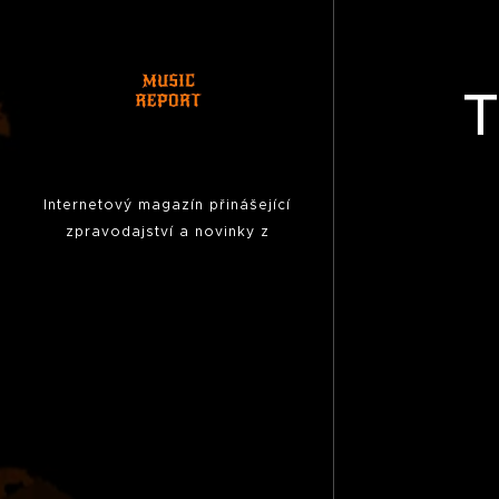
T
Internetový magazín přinášející
zpravodajství a novinky z
hudební scény, fotoreporty z
koncertů,
pozvánky na akce,
reportáže, rozhovory ...