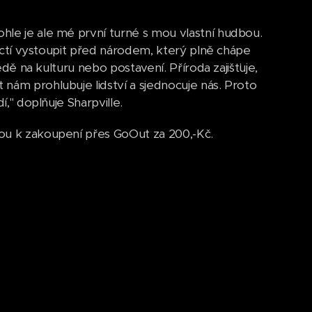
hle je ale mé první turné s mou vlastní hudbou.
u ctí vystoupit před národem, který plně chápe
edě na kulturu nebo postavení. Příroda zajišťuje,
nám prohlubuje lidství a sjednocuje nás. Proto
í," doplňuje Sharpville.
sou k zakoupení přes GoOut za 200,-Kč.