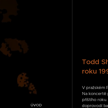
Todd Sha
roku 19
V pražském Pa
Na koncertě p
příštího roku
ÚVOD
doprovodí bas