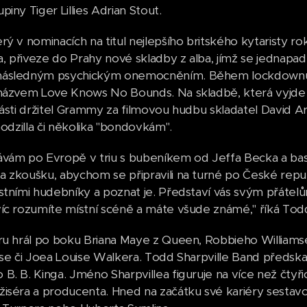
iny Tiger Lillies Adrian Stout.
rý v nominacích na titul nejlepšího britského kytaristy r
 přiveze do Prahy nové skladby z alba, jímž se jednapad
následným psychickým onemocněním. Během lockdownu 
názvem Love Knows No Bounds. Na skladbě, která vyjde v
části držitel Grammy za filmovou hudbu skladatel David
Godzilla či několika "bondovkám".
vám po Evropě v triu s bubeníkem od Jeffa Becka a basá
 zkoušku, abychom se připravili na turné po České repub
stními hudebníky a poznat je. Představí vás svým přátelům
íc rozumíte místní scéně a máte všude známé," říká Todd
ru hrál po boku Briana Maye z Queen, Robbieho Williamse
nse či Joea Louise Walkera. Todd Sharpville Band předska
. B. Kinga. Jméno Sharpvillea figuruje na více než čtyřice
žiséra a producenta. Hned na začátku své kariéry sesta