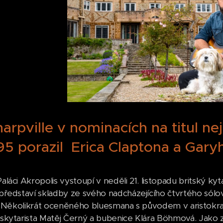
rpville v nominacích na titul nej
95 porazil Erica Claptona a Gar
láci Akropolis vystoupí v neděli 21. listopadu britský kyta
ředstaví skladby ze svého nadcházejícího čtvrtého sólov
. Několikrát oceněného bluesmana s původem v aristokrat
kytarista Matěj Černý a bubenice Klára Böhmová. Jako zvl