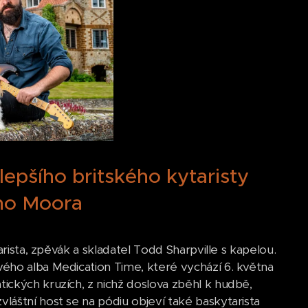
lepšího britského kytaristy
yho Moora
rista, zpěvák a skladatel Todd Sharpville s kapelou.
ého alba Medication Time, které vychází 6. května
ických kruzích, z nichž doslova zběhl k hudbě,
áštní host se na pódiu objeví také baskytarista