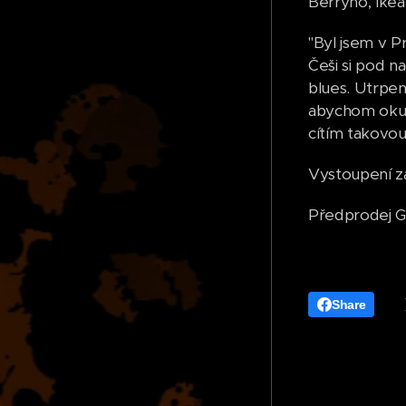
Berryho, Ikea
"Byl jsem v P
Češi si pod n
blues. Utrpení
abychom okusi
cítím takovou 
Vystoupení za
Předprodej 
Share