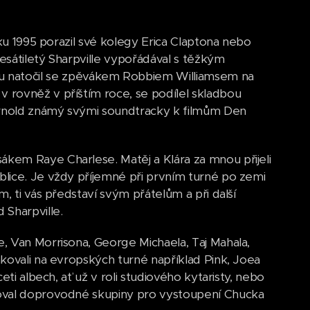
oku 1995 porazil své kolegy Erica Claptona nebo
esátiletý Sharpville vypořádával s těžkým
natočil se zpěvákem Robbiem Williamsem na
 rovněž v příštím roce, se podílel skladbou
 Arnold známý svými soundtracky k filmům Den
kem Raye Charlese. Matěj a Klára za mnou přijeli
lice. Je vždy příjemné při prvním turné po zemi
, ti vás představí svým přátelům a při další
 Sharpville.
, Van Morrisona, George Michaela, Taj Mahala,
kovali na evropských turné například Pink, Joea
ti albech, ať už v roli studiového kytaristy, nebo
voval doprovodné skupiny pro vystoupení Chucka