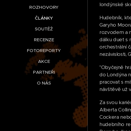
londýnské skup
ROZHOVORY
Hudebník, kte
ČLÁNKY
Garyho Moora,
SOUTĚŽ
rozvodem a 
dálku duet s 
RECENZE
orchestrální 
FOTOREPORTY
nezávislosti, 
AKCE
"Obyčejně hrá
PARTNEŘI
do Londýna na
pracovat s mí
O NÁS
návštěvě už v
Za svou karié
Alberta Colli
Cockera nebo B
hudebního re