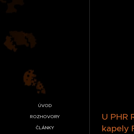
ÚVOD
U PHR R
ROZHOVORY
kapely 
ČLÁNKY