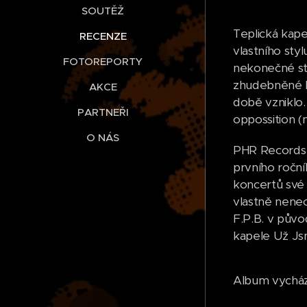
SOUTĚŽ
Teplická kape
RECENZE
vlastního sty
FOTOREPORTY
nekonečné stu
zhudebněné bá
AKCE
době vzniklo.
PARTNEŘI
oppossition (
O NÁS
PHR Records v
prvního roční
koncertů své 
vlastně nenec
F.P.B. v půvo
kapele Už Jsm
Album vycház