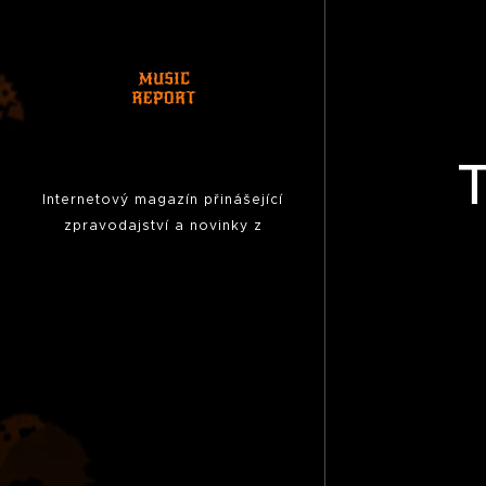
Internetový magazín přinášející
zpravodajství a novinky z
hudební scény, fotoreporty z
koncertů,
pozvánky na akce,
reportáže, rozhovory ...