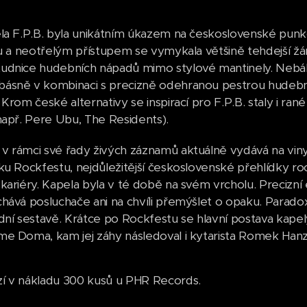
la F.P.B. byla unikátním úkazem na československé punk
lu a neotřelým přístupem se vymykala většině tehdejší žánr
dnice hudebních nápadů mimo stylové mantinely. Nebáli se 
sně v kombinaci s precizně odehranou pestrou hudební sl
 Krom české alternativy se inspirací pro F.P.B. staly i ran
např. Pere Ubu, The Residents).
 rámci své řady živých záznamů aktuálně vydává na viny
ku Rockfestu, nejdůležitější československé přehlídky roc
kariéry. Kapela byla v té době na svém vrcholu. Precizní
hává posluchače ani na chvíli přemýšlet o opaku. Parado
dní sestavě. Krátce po Rockfestu se hlavní postava kap
e Doma, kam jej záhy následoval i kytarista Romek Hanzl
í v nákladu 300 kusů u PHR Records.