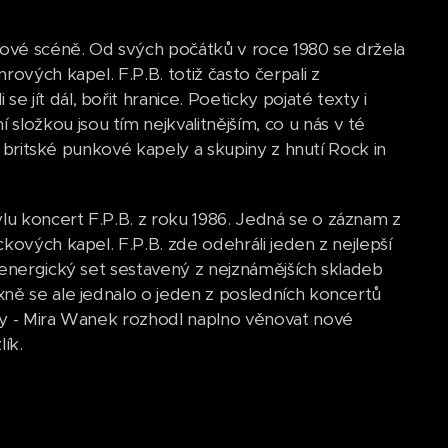
ové scéně. Od svých počátků v roce 1980 se držela
ových kapel. F.P.B. totiž často čerpali z
jít dál, bořit hranice. Poeticky pojaté texty i
ožkou jsou tím nejkvalitnějším, co u nás v té
é britské punkové kapely a skupiny z hnutí Rock in
lu koncert F.P.B. z roku 1986. Jedná se o záznam z
kových kapel. F.P.B. zde odehráli jeden z nejlepší
 energický set sestavený z nejznámějších skladeb
xně se ale jednalo o jeden z posledních koncertů
ely - Mira Wanek rozhodl naplno věnovat nové
ík.