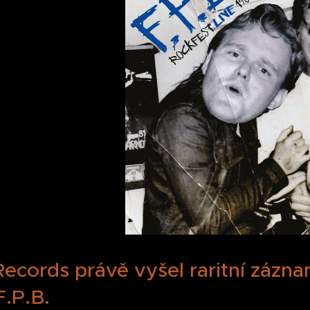
ecords právě vyšel raritní zázna
F.P.B.