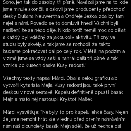
Sono, jen tak do zásoby, tři písně. Navázali jsme na to, kde
jsme minule skončili, a oslovili jsme producenty předchozí
desky Dušana Neuwertha a Ondřeje Ježka, zda by tam
nejeli s námi. Povedlo se to domluvit hned! Všichni byli
nadšení, že se něco děje. Nikdo totiž neměl moc co dělat
a každý byl vděčný za jakoukoliv aktivitu. Tři dny ve
studiu byly skvělý, a tak jsme se rozhodli, že takto
budeme pokračovat dál po celý rok. V létě, na podzim a
v zimě jsme se vždy sešli a nahráli další tři písně, a tak
vznikla po kusech deska Kusy radosti."
Všechny texty napsal Márdi. Obal a celou grafiku alb
vytvořil kytarista Mejla. Kusy radosti jsou také první
deskou v nové sestavě. Kapelu definitivně opustil basák
Mejn a místo něj nastoupil Kryštof Mašek.
Márdi vysvětluje: "Nebyly to pro kapelu lehké časy. Nejen
že jsme nemohli hrát, ale v lednu před prvním nahráváním
nám náš dlouholetý basák Mejn sdělil, že už nechce dál