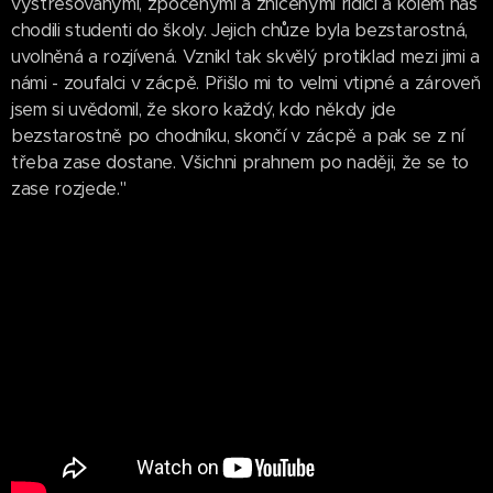
vystresovanými, zpocenými a zničenými řidiči a kolem nás
chodili studenti do školy. Jejich chůze byla bezstarostná,
uvolněná a rozjívená. Vznikl tak skvělý protiklad mezi jimi a
námi - zoufalci v zácpě. Přišlo mi to velmi vtipné a zároveň
jsem si uvědomil, že skoro každý, kdo někdy jde
bezstarostně po chodníku, skončí v zácpě a pak se z ní
třeba zase dostane. Všichni prahnem po naději, že se to
zase rozjede."