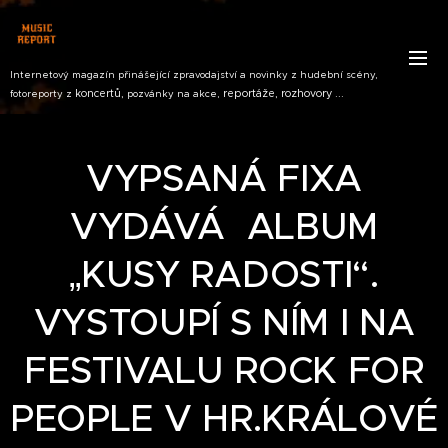
Internetový magazín přinášející zpravodajství a novinky z hudební scény,
koncertů,
reportáže, rozhovory ...
fotoreporty z
pozvánky na akce,
VYPSANÁ FIXA
VYDÁVÁ ALBUM
„KUSY RADOSTI“.
VYSTOUPÍ S NÍM I NA
FESTIVALU ROCK FOR
PEOPLE V HR.KRÁLOVÉ