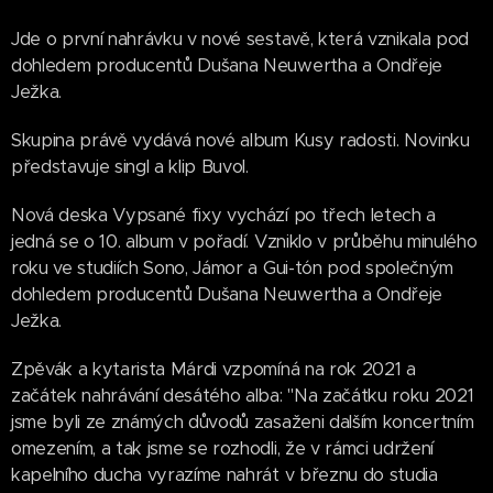
Jde o první nahrávku v nové sestavě, která vznikala pod
dohledem producentů Dušana Neuwertha a Ondřeje
Ježka.
Skupina právě vydává nové album Kusy radosti. Novinku
představuje singl a klip Buvol.
Nová deska Vypsané fixy vychází po třech letech a
jedná se o 10. album v pořadí. Vzniklo v průběhu minulého
roku ve studiích Sono, Jámor a Gui-tón pod společným
dohledem producentů Dušana Neuwertha a Ondřeje
Ježka.
Zpěvák a kytarista Márdi vzpomíná na rok 2021 a
začátek nahrávání desátého alba: "Na začátku roku 2021
jsme byli ze známých důvodů zasaženi dalším koncertním
omezením, a tak jsme se rozhodli, že v rámci udržení
kapelního ducha vyrazíme nahrát v březnu do studia