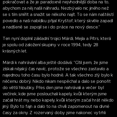
pokračovat a že je paradoxně nejvhodnější doba na to,
abychom za něj našli náhradu. Nezbývalo nic jiného než
se s tím smířit a snažit se někoho najít. To se nám naštěstí
povedlo a naši nabídku přijal Kryštof, který skvěle zapadl
a nadšeně se zapojil se i do práce na nový desce."
Ten nyní doplnil základní trojici Márdi, Mejla a Pítrs, která
je spolu od založení skupiny v roce 1994, tedy 28
krásných let.
Márdi k nahrávání alba ještě dodává: "Cítil jsem, že jsme
získali nějaký čas navíc, protože se všechno zastavilo a
najednou toho času bylo hodně. A tak všechno zlý bylo k
něčemu dobrý. Nikdo nikam nespěchal a dalo se ponořit
do větší hloubky. Přes den jsme nahrávali a večer byl
večírek, kde jsme poslouchali kapely, kvůli kterým jsme
začali hrát my, nebo kapely, kvůli kterým začal hrát někdo
jiný. Bylo to fajn a dalo to na chvíli zapomenout na divné
časy za okny. Z rozervaný doby jsme nakonec vytrhli