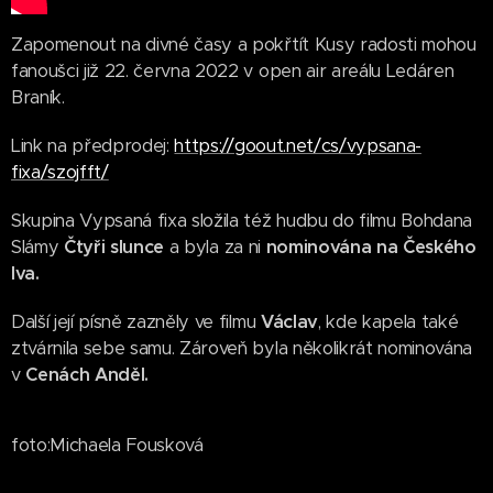
Zapomenout na divné časy a pokřtít Kusy radosti mohou
fanoušci již 22. června 2022 v open air areálu Ledáren
Braník.
Link na předprodej:
https://goout.net/cs/vypsana-
fixa/szojfft/
Skupina Vypsaná fixa složila též hudbu do filmu Bohdana
Slámy
Čtyři slunce
a byla za ni
nominována na Českého
lva.
Další její písně zazněly ve filmu
Václav
, kde kapela také
ztvárnila sebe samu. Zároveň byla několikrát nominována
v
Cenách Anděl.
foto:Michaela Fousková