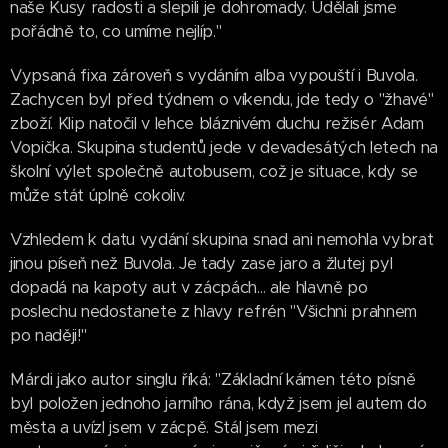
naše Kusy radosti a slepili je dohromady. Udělali jsme
pořádně to, co umíme nejlíp."
Vypsaná fixa zároveň s vydáním alba vypouští i Buvola.
Zachycen byl před týdnem o víkendu, jde tedy o "žhavé"
zboží. Klip natočil v lehce bláznivém duchu režisér Adam
Vopička. Skupina studentů jede v devadesátých letech na
školní výlet společně autobusem, což je situace, kdy se
může stát úplně cokoliv.
Vzhledem k datu vydání skupina snad ani nemohla vybrat
jinou píseň než Buvola. Je tady zase jaro a žlutej pyl
dopadá na kapoty aut v zácpách... ale hlavně po
poslechu nedostanete z hlavy refrén "Všichni prahnem
po naději!"
Márdi jako autor singlu říká: "Základní kámen této písně
byl položen jednoho jarního rána, když jsem jel autem do
města a uvízl jsem v zácpě. Stál jsem mezi