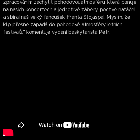
zpracováním zachytit pohodovouatmosféru, která panuje
na našich koncertech a jednotlivé záběry poctivě natáčel
a sbíral náš velký fanoušek Franta Stojaspal. Myslím, že
klip přesně zapadá do pohodové atmosféry letních
festivalů," komentuje vydání baskytarista Petr.