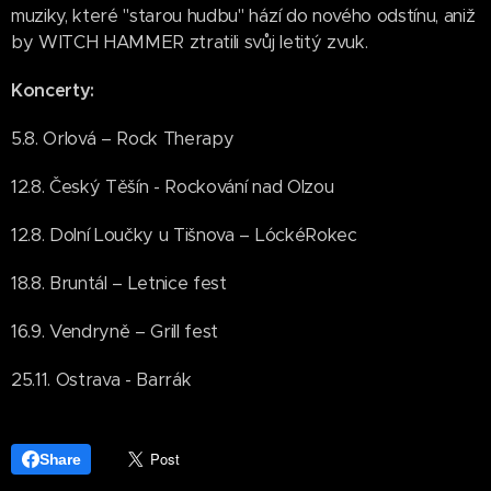
muziky, které "starou hudbu" hází do nového odstínu, aniž
by WITCH HAMMER ztratili svůj letitý zvuk.
Koncerty:
5.8. Orlová – Rock Therapy
12.8. Český Těšín - Rockování nad Olzou
12.8. Dolní Loučky u Tišnova – LóckéRokec
18.8. Bruntál – Letnice fest
16.9. Vendryně – Grill fest
25.11. Ostrava - Barrák
Share