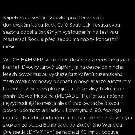
Kapela svou šestou řadovku pokřtila ve svém
domovském klubu Rock Café Southock, festivalovou
sezónu odpálila úspěšným vystoupením na festivalu
Mastersof Rock a před sebou má nabitý koncertní
měsíc.
WITCH HAMMER se na nové desce zas představují jako
kvartet. Dvoukytarový zápřah jim na desce po mnoha
letech dovolil hudbu vycházející z kořenů tuzemského
'titanicovského' heavy obohatit o nové aranže a kytarové
harmonie, z nichž vyplouvají zámořské vlivy blízké např.
písním Davea Mustaina (MEGADETH). Parta z našeho
nejvýchodnějšího města ale ctí tradice, takže o svou
power údernost, ani lásku k Lemmymu či 80. feelingu
nepřišla. Na albu podpořeném čistým, ale řízně šťavnatým
zvukem ze studia Bomb Jack od zkušeného Wendela
Dreissetla (DYMYTRY) se nachází 40 minut poctivé