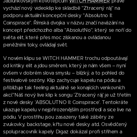
Jablunkovským kovotepcům
WITCH HAMMER
právě
vychází nový videoklip ke skladbě "Ztracený ráj" na
podporu aktuální koncepční desky "Absolutno II:
Coinspirace". Římská dvojka v názvu značí navázání na
koncept předchozího alba "AbsolutNo", který se noří do
světa elit, které přes moc získanou a ovládanou
peněžními toky, ovládají svět.
V novém klipu se WITCH HAMMER trochu odpoutávají
od kritiky elit a jdou směrem, který je nám všem – nyní
ovšem v dobrém slova smyslu – blízký, a to pohled do
festivalové sezóny. Klip zachycuje kapelu na pódiu a
přibližuje tak feeling aktuálně se konajících venkovních
akcí:"Náš nový live klip k songu 'Ztracený ráj' je už třetím
z nové desky 'ABSOLUTNO II: Coinspirace'. Tentokráte
ukazuje kapelu v nejpřirozenějším prostředí a sice live na
pódiu. V prostřihu jsou zasazeny také záběry ze
zvukovky, backstage, křtu nové desky atd. Osvědčený
spolupracovník kapely Digaz dokázal profi střihem a